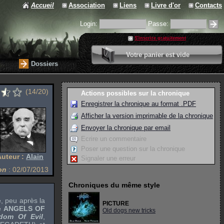
Accueil
Association
Liens
Livre d'or
Contacts
Login:
Passe:
S'inscrire gratuitement
0 article
Votre panier est vide
Valider votre panier
Dossiers
(14/20)
Actions possibles sur la chronique
Enregistrer la chronique au format .PDF
Afficher la version imprimable de la chronique
Envoyer la chronique par email
Ecrire un commentaire
Poser une question sur la chronique
Auteur :
Alain
Signaler une erreur
on
: 02/07/2013
Chroniques du même style
, peu après la
PICTURE
e
ANGELS OF
Old dogs new tricks
dom Of Evil
,