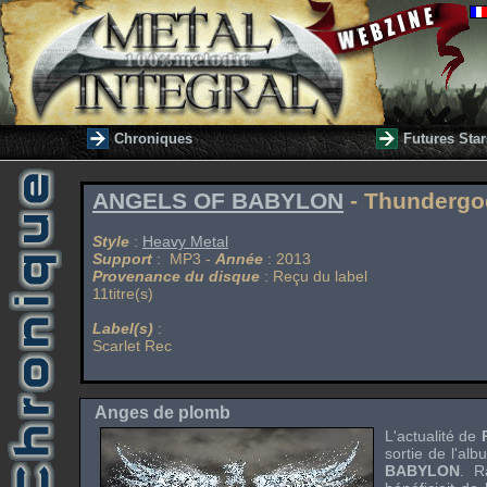
Chroniques
Futures Star
ANGELS OF BABYLON
- Thundergo
Style
:
Heavy Metal
Support
: MP3 -
Année
: 2013
Provenance du disque
: Reçu du label
11titre(s)
Label(s)
:
Scarlet Rec
Anges de plomb
L'actualité de
sortie de l'al
BABYLON
. R