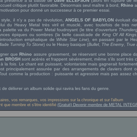
e la présence à la basse de
Dave ELLEFSON
(alors en rupture de
M
accueil critique plutôt favorable. Désormais seul maître à bord,
Rhino
a
a motivation pour donné un successeur à ce premier essai.
 style, il n'y a pas de révolution,
ANGELS OF BABYLON
évoluait da
celui du
Heavy Metal
très viril et musclé, avec toutefois de très net
a palette va du
Power Metal
foudroyant (le titre d'ouverture
Thunder
nces épiques ou sombres (la belle cavalcade de
King Of All Kings
l'introduction emphatique de
White Star Line
), en passant par le
He
allade
Turning To Stone
) ou le
Heavy
basique (
Bullet
,
The Enemy
,
True 
ligner que
Rhino
assure gravement, se réservant une bonne place d
an BROSH
sont acérés et frappent sévèrement, même s'ils sont très cl
 la fois. Le chant est puissant, volontariste mais gagnerait fortemen
 est principalement assurée par des arrangements de claviers dont 
. Tout comme la production : puissante et agressive mais pas assez c
 de délivrer un album solide qui ravira les fans du genre.
res, vos remarques, vos impressions sur la chronique et sur l'album
ant que membre et s'être identifié
(Gratuit) Devenir membre de METAL INTEG