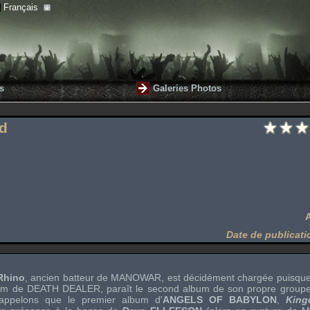
Français
s
Galeries Photos
d
Date de publicati
Rhino
, ancien batteur de
MANOWAR
, est décidément chargée puisque
bum de
DEATH DEALER
, paraît le second album de son propre group
appelons que le premier album d'
ANGELS OF BABYLON
,
King