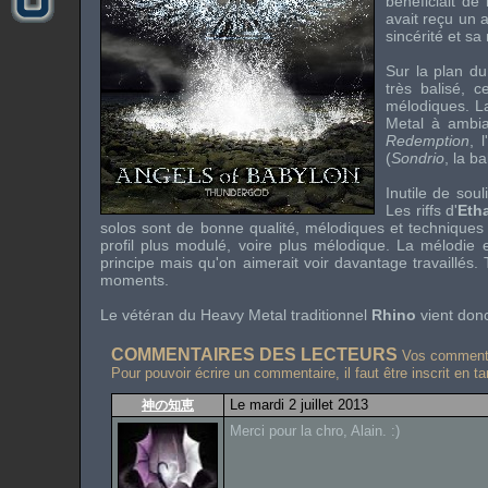
bénéficiait d
avait reçu un 
sincérité et s
Sur la plan du
très balisé, 
mélodiques. L
Metal
à ambia
Redemption
, 
(
Sondrio
, la b
Inutile de sou
Les
riffs
d'
Eth
solos
sont de bonne qualité, mélodiques et techniques à
profil plus modulé, voire plus mélodique. La mélodie
principe mais qu'on aimerait voir davantage travaillés
moments.
Le vétéran du
Heavy Metal
traditionnel
Rhino
vient donc
COMMENTAIRES DES LECTEURS
Vos commentai
Pour pouvoir écrire un commentaire, il faut être inscrit en t
Le mardi 2 juillet 2013
神の知恵
Merci pour la chro, Alain. :)