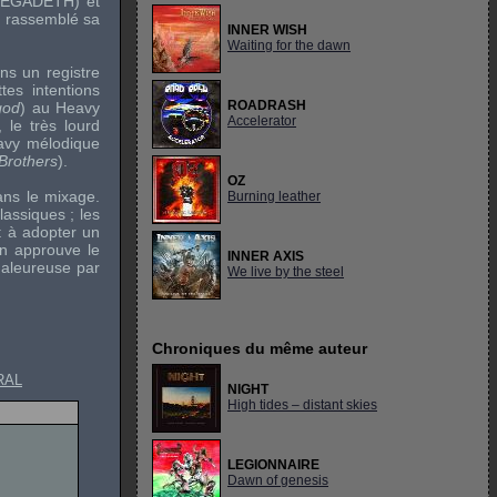
EGADETH
) et
 rassemblé sa
INNER WISH
Waiting for the dawn
ns un registre
tes intentions
ROADRASH
god
) au
Heavy
Accelerator
, le très lourd
avy
mélodique
Brothers
).
OZ
ans le mixage.
Burning leather
assiques ; les
t à adopter un
on approuve le
INNER AXIS
haleureuse par
We live by the steel
Chroniques du même auteur
RAL
NIGHT
High tides – distant skies
LEGIONNAIRE
Dawn of genesis