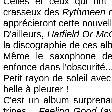
Celles et ceux qui ont
crasseux des
Rythmeen
apprécieront cette nouvel
D'ailleurs,
Hatfield Or Mc
la discographie de ces al
Même le saxophone 
enfonce dans l'obscurité..
Petit rayon de soleil ave
belle à pleurer !
C'est un album surprena
tripes...
Feeling Good
(a