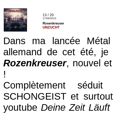
13 / 20
17/09/2013
Rosenkreuser
UNZUCHT
Dans ma lancée
Méta
allemand de cet été, je
Rozenkreuser
, nouvel 
!
Complètement sédui
SCHONGEIST
et surtou
youtube
Deine Zeit Läuft