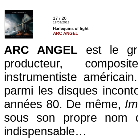
17 / 20
18/09/2013
Harlequins of light
ARC ANGEL
ARC ANGEL
est le g
producteur, composi
instrumentiste américain.
parmi les disques incon
années 80. De même,
Im
sous son propre nom 
indispensable…