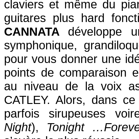
claviers et même du pia
guitares plus
hard
fonct
CANNATA
développe 
symphonique, grandiloq
pour vous donner une idé
points de comparaison 
au niveau de la voix a
CATLEY
. Alors, dans ce 
parfois sirupeuses voi
Night
),
Tonight …Fore