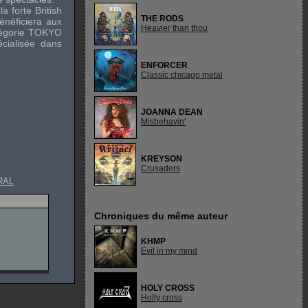
 forte British
THE RODS
néficiera aux
Heavier than thou
tégorie TOKYO
cialisée dans
ENFORCER
Classic chicago metal
JOANNA DEAN
Misbehavin'
KREYSON
Crusaders
RAL
Chroniques du même auteur
KHMP
Evil in my mind
HOLY CROSS
Holly cross