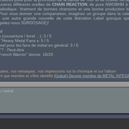
uverez différents oreilles de
CHAIN REACTION
, de pure NWOBHM à la
élodique. Vraiment de bonnes chansons et une bonne production bé
! Pour vous donner une comparaison, imaginez un groupe dans la ca
une autre grande nouvelle de cette libération Label grecque spé
pelez-vous SURDOSAGE)!
HM
 (couverture / livret ...): 3 / 5
 "Heavy Metal Fans s: 5 / 5
onnel pour les fans de métal en général: 3 / 5
 "? : Peut-être
rench Warrior" donne: 18/20
res, vos remarques, vos impressions sur la chronique et sur l'album
ant que membre et s'être identifié
(Gratuit) Devenir membre de METAL INTEG
i raskal