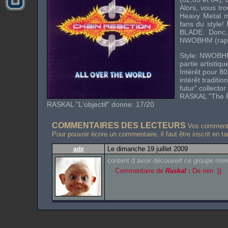
Alors, vous tro
Heavy Metal m
fans du style
BLADE. Donc, 
NWOBHM (rap
Style: NWOB
partie artistique
Intérêt pour 80
intérêt traditi
futur" collector
RASKAL "The F
RASKAL "L'objectif" donne: 17/20
COMMENTAIRES DES LECTEURS
Vos commentai
Pour pouvoir écrire un commentaire, il faut être inscrit en t
Le dimanche 19 juillet 2009
adx
content d avoir découvert ce groupe merc
Commentaire de
Raskal
:
De rien :))