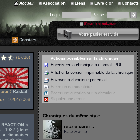
Accueil
Association
Liens
Livre d'or
Contacts
Login:
Passe:
S'inscrire gratuitement
0 article
Votre panier est vide
Valider votre panier
Dossiers
(17/20)
Actions possibles sur la chronique
Enregistrer la chronique au format .PDF
Afficher la version imprimable de la chronique
Envoyer la chronique par email
Ecrire un commentaire
teur :
Raskal
Poser une question sur la chronique
Signaler une erreur
on
: 10/04/2008
Chroniques du même style
 REACTION
a
BLACK ANGELS
de 1982 (deux
Black & white
fonctionnaires
e spectacles.