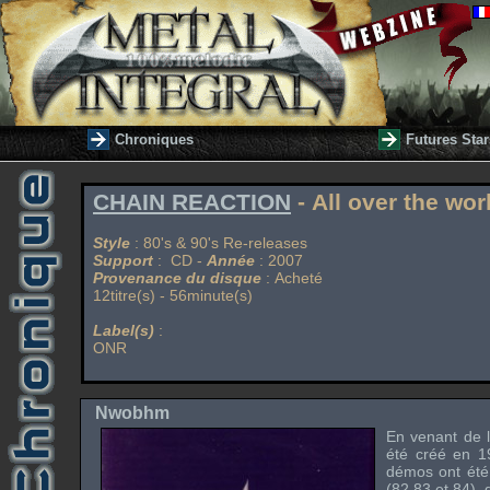
Chroniques
Futures Star
CHAIN REACTION
- All over the wor
Style
: 80's & 90's Re-releases
Support
: CD -
Année
: 2007
Provenance du disque
: Acheté
12titre(s) - 56minute(s)
Label(s)
:
ONR
Nwobhm
En venant de 
été créé en 1
démos ont été 
(82,83 et 84), 