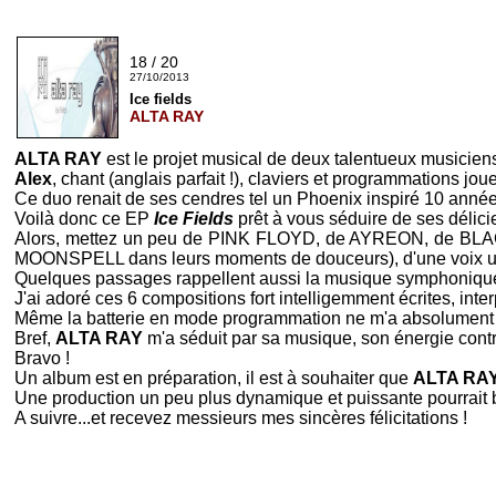
18 / 20
27/10/2013
Ice fields
ALTA RAY
ALTA RAY
est le projet musical de deux talentueux musiciens
Alex
, chant (anglais parfait !), claviers et programmations jo
Ce duo renait de ses cendres tel un Phoenix inspiré 10 année
Voilà donc ce
EP
Ice Fields
prêt à vous séduire de ses délic
Alors, mettez un peu de
PINK FLOYD
, de
AYREON
, de
BLA
MOONSPELL
dans leurs moments de douceurs), d'une voix u
Quelques passages rappellent aussi la musique symphonique e
J'ai adoré ces 6 compositions fort intelligemment écrites, inter
Même la batterie en mode programmation ne m'a absolument
Bref,
ALTA RAY
m'a séduit par sa musique, son énergie contrô
Bravo !
Un album est en préparation, il est à souhaiter que
ALTA RA
Une production un peu plus dynamique et puissante pourrait 
A suivre...et recevez messieurs mes sincères félicitations !