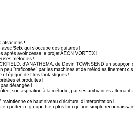
 alsaciens !
ue avec
Seb
, qui s'occupe des guitares !
s après avoir cessé le projet
AEON VORTEX
!
ieuses mélodies !
CKFIELD
, d'
ANATHEMA
, de
Devin TOWNSEND
un soupçon d
n peu "traficottée" par les machines et de mélodies finement c
t épique de films fantastiques !
prétées et produites !
 pas dérangée !
lée, son aspiration à la mélodie, par ses ambiances alternant c
Y
maintienne ce haut niveau d'écriture, d'interprétation !
bien porter ce groupe bien plus loin qu'une simple reconnaissa