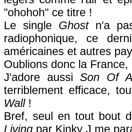
"ohohoh" ce titre !
Le single
Ghost
n'a pa
radiophonique, ce derni
américaines et autres pay
Oublions donc la France, 
J'adore aussi
Son Of 
terriblement efficace, 
Wall
!
Bref, seul en tout bout 
Living
par
Kinky J
me para