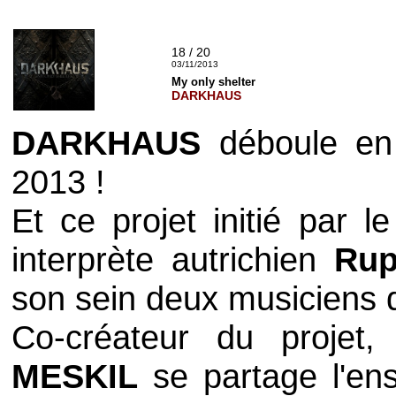
18 / 20
03/11/2013
My only shelter
DARKHAUS
DARKHAUS
déboule en
2013 !
Et ce projet initié par l
interprète autrichien
Rup
son sein deux musiciens
Co-créateur du projet,
MESKIL
se partage l'en