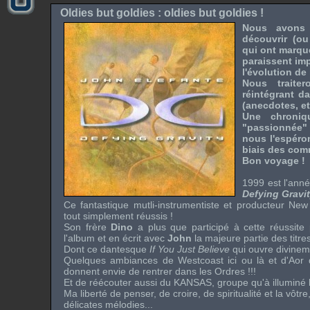
Oldies but goldies : oldies but goldies !
Nous avons 
découvrir (ou
qui ont marqu
paraissent im
l'évolution de 
Nous traite
réintégrant d
(anecdotes, etc
Une chroni
"passionnée"
nous l'espéron
biais des comme
Bon voyage !
1999 est l'anné
Defying Gravi
Ce fantastique mutli-instrumentiste et producteur New 
tout simplement réussis !
Son frère
Dino
a plus que participé à cette réussite 
l'album et en écrit avec
John
la majeure partie des titres
Dont ce dantesque
If You Just Believe
qui ouvre divineme
Quelques ambiances de
Westcoast
ici ou là et d'
Aor
donnent envie de rentrer dans les Ordres !!!
Et de réécouter aussi du
KANSAS
, groupe qu'à illuminé 
Ma liberté de penser, de croire, de spiritualité et la vôtr
délicates mélodies...