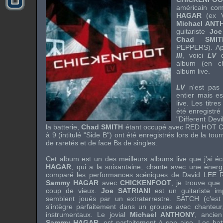
américain co
HAGAR
(ex
Michael ANT
guitariste
Joe
Chad SMIT
PEPPERS
). A
III
, voici
LV
q
album (en ch
album live.
LV
n'est pas 
entier mais es
live. Les titres
été enregistré
"Different Dev
la batterie,
Chad SMITH
étant occupé avec
RED HOT C
à 9 (intitulé "Side B") ont été enregistrés lors de la to
de raretés et de face Bs de singles.
Cet album est un des meilleurs albums live que j'ai é
HAGAR
, qui a la soixantaine, chante avec une énerg
comparé les performances scéniques de
David LEE
Sammy HAGAR
avec
CHICKENFOOT
, je trouve que
coup de vieux.
Joe SATRIANI
est un guitariste im
semblent joués par un extraterrestre. SATCH (c'e
s'intègre parfaitement dans un groupe avec chanteur,
instrumentaux. Le jovial
Michael ANTHONY
, ancie
Sammy HAGAR
, est parfaitement à son aise. Les ba