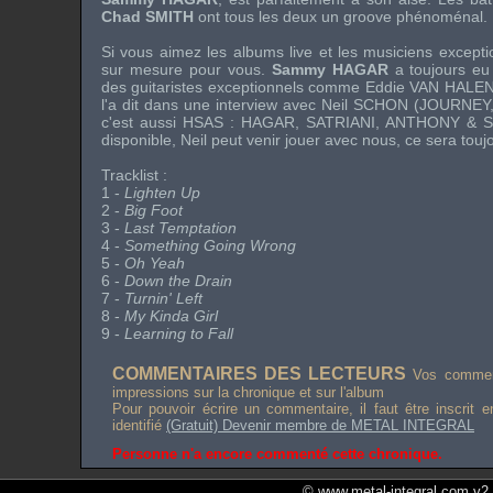
Chad SMITH
ont tous les deux un groove phénoménal.
Si vous aimez les albums live et les musiciens exceptio
sur mesure pour vous.
Sammy HAGAR
a toujours eu 
des guitaristes exceptionnels comme
Eddie VAN HALE
l'a dit dans une interview avec
Neil SCHON
(
JOURNEY
c'est aussi
HSAS
: HAGAR, SATRIANI, ANTHONY & SM
disponible, Neil peut venir jouer avec nous, ce sera tou
Tracklist :
1 -
Lighten Up
2 -
Big Foot
3 -
Last Temptation
4 -
Something Going Wrong
5 -
Oh Yeah
6 -
Down the Drain
7 -
Turnin' Left
8 -
My Kinda Girl
9 -
Learning to Fall
COMMENTAIRES DES LECTEURS
Vos comment
impressions sur la chronique et sur l'album
Pour pouvoir écrire un commentaire, il faut être inscrit 
identifié
(Gratuit) Devenir membre de METAL INTEGRAL
Personne n'a encore commenté cette chronique.
© www.metal-integral.com v2.5