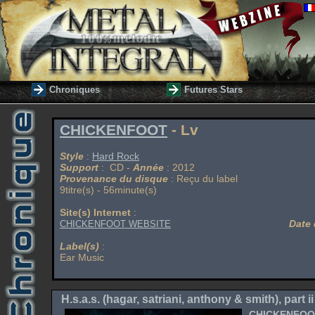
Chroniques
Futures Stars
CHICKENFOOT
- Lv
Style
:
Hard Rock
Support
: CD -
Année
: 2012
Provenance du disque
: Reçu du label
9titre(s) - 56minute(s)
Site(s) Internet
:
Date 
CHICKENFOOT WEBSITE
Label(s)
:
Ear Music
H.s.a.s. (hagar, satriani, anthony & smith), part ii
CHICKENFOO