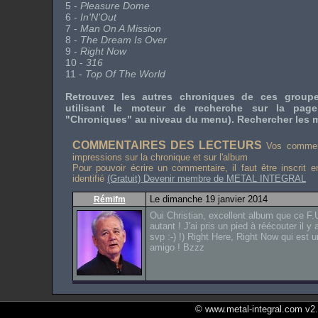
5 -
Pleasure Dome
6 -
In'N'Out
7 -
Man On A Mission
8 -
The Dream Is Over
9 -
Right Now
10 -
316
11 -
Top Of The World
Retrouvez les autres chroniques de ces grou
utilisant le moteur de recherche sur la pag
"Chroniques" au niveau du menu). Rechercher les m
COMMENTAIRES DES LECTEURS
Vos comment
impressions sur la chronique et sur l'album
Pour pouvoir écrire un commentaire, il faut être inscrit 
identifié
(Gratuit) Devenir membre de METAL INTEGRAL
Le dimanche 19 janvier 2014
Rémifm
Oui Christian, excellent album que ce F.
autant ! J'ai pris un pied à réécouter il y 
svp :-) !) Right Here, Right Now qui est u
amigo ! Bzzz
© www.metal-integral.com v2.5