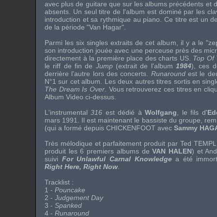
avec plus de guitare que sur les albums précédents et 
absents. Un seul titre de l'album est dominé par les cla
introduction et sa rythmique au piano. Ce titre est un 
de la période "
Van Hagar
".
Parmi les six singles extraits de cet album, il y a le "z
son introduction jouée avec une perceuse près des micro
directement à la première place des
charts
US
.
Top Of
le riff de fin de
Jump
(extrait de l'album
1984
), ces d
derrière l'autre lors des concerts.
Runaround
est le de
N°1 sur cet album. Les deux autres titres sortis en sing
The Dream Is Over
. Vous retrouverez ces titres en cliq
Album Video
ci-dessus.
L'instrumental
316
est dédié à
Wolfgang
, le fils d'
Ed
mars 1991. Il est maintenant le bassiste du groupe, re
(qui a formé depuis
CHICKENFOOT
avec
Sammy HAG
Très mélodique et parfaitement produit par
Ted TEMP
produit les 6 premiers albums de
VAN HALEN
) et
An
suivi
For Unlawful Carnal Knowledge
a été immort
Right Here, Right Now
.
Tracklist :
1 -
Pouncake
2 -
Judgement Day
3 -
Spanked
4 -
Runaround