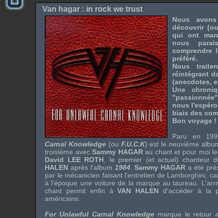
Van hagar : in rock we trust
Nous avons
découvrir (o
qui ont mar
nous parai
comprendre l
préféré.
Nous traite
réintégrant d
(anecdotes, etc
Une chroni
"passionnée"
nous l'espéron
biais des comm
Bon voyage !
Paru en 199
Carnal Knowledge
(ou
F.U.C.K
) est le neuvième albu
troisième avec
Sammy HAGAR
au chant et pour moi le
David LEE ROTH
, le premier (et actuel) chanteur 
HALEN
après l'album
1984
.
Sammy HAGAR
a été pré
par le mécanicien faisant l'entretien de
Lamborghini
, c
à l'époque une voiture de la marque au taureau. L'ar
chant permit enfin à
VAN HALEN
d’accéder à la 
américains.
For Unlawful Carnal Knowledge
marque le retour