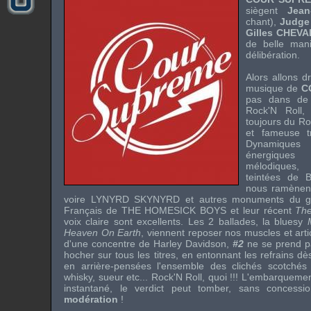
siègent
Jea
chant),
Judge
Gilles CHEV
de belle man
délibération.
Alors allons dr
musique de
C
pas dans de 
Rock'N Roll
,
toujours du
Roc
et fameuse t
Dynamiques
énergiques 
mélodiques,
teintées de
B
nous ramènen
voire
LYNYRD SKYNYRD
et autres monuments du g
Français de
THE HOMESICK BOYS
et leur récent
The
voix claire sont excellents. Les 2 ballades, la
bluesy
Heaven On Earth
, viennent reposer nos muscles et arti
d'une concentre de
Harley Davidson
,
#2
ne se prend pas
hocher sur tous les titres, en entonnant les refrains d
en arrière-pensées l'ensemble des clichés scotchés 
whisky
, sueur etc...
Rock'N Roll
, quoi !!! L'embarquemen
instantané, le verdict peut tomber, sans concess
modération
!