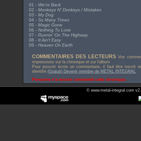
01 -
We're Back
02 -
Monkeys N' Donkeys / Mistakes
03 -
My Dog
04 -
So Many Times
05 -
Magic Gone
06 -
Nothing To Lose
07 -
Runnin' On The Highway
08 -
It Ain't Easy
09 -
Heaven On Earth
COMMENTAIRES DES LECTEURS
Vos comment
impressions sur la chronique et sur l'album
Pour pouvoir écrire un commentaire, il faut être inscrit 
identifié
(Gratuit) Devenir membre de METAL INTEGRAL
Personne n'a encore commenté cette chronique.
© www.metal-integral.com v2.5