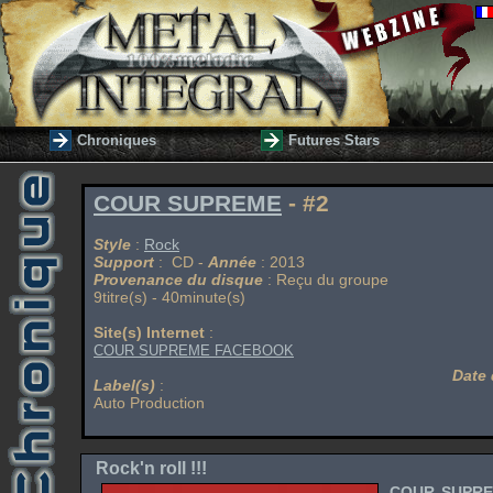
Chroniques
Futures Stars
COUR SUPREME
- #2
Style
:
Rock
Support
: CD -
Année
: 2013
Provenance du disque
: Reçu du groupe
9titre(s) - 40minute(s)
Site(s) Internet
:
COUR SUPREME FACEBOOK
Date 
Label(s)
:
Auto Production
Rock'n roll !!!
COUR SUPR