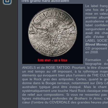
Très grand hard australien
Le
label
fran
une fois de pl
mise en valeur
premier album
australienne é
label
confiden
sanguinolent e
avait été ch
afin d'éviter
LABEL SOCIE
Blood Money
CD proposant 
en 2008.
Formation a
biographie 
ANGELS
et de
ROSE TATTOO
. Pourtant, le titre d'ouv
un
mid tempo
au
riff
imposant, à la rythmique majes
éléments qui évoquent bien plus l'univers de
THE CUL
que le
Rock
gras des antipodes. Certes, quand le gr
donne dans le
Boogie
nerveux, notamment sur
Dirty Li
australien typique peut être évoqué. Mais le chant 
systématiquement une touche
Hard Rock
classique int
de relief aux compositions. Si vous ne ressentez pas 
lignes mélodiques profondes de
Brothers In Arms
, c
cœur (l'ombre du
COVERDALE
des grandes heures plan