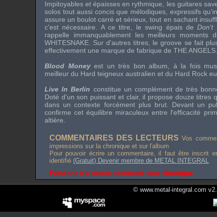
Impitoyables et épaisses en rythmique, les guitares sav
solos
tout aussi concis que mélodiques, expressifs qu'in
assure un boulot carré et sérieux, tout en sachant insuf
c'est nécessaire. A ce titre, le
swing
épais de
Don't
rappelle immanquablement les meilleurs moments 
WHITESNAKE
. Sur d'autres titres, le
groove
se fait pl
effectivement une marque de fabrique de
THE ANGELS
Blood Money
est un très bon album, à la fois muscl
meilleur du
Hard
teigneux australien et du
Hard Rock
eu
Live In Berlin
constitue un complément de très bonn
Doté d'un son puissant et clair, il propose douze titres q
dans un contexte forcément plus brut. Devant un pub
confirme cet équilibre miraculeux entre l'efficacité pr
altière.
COMMENTAIRES DES LECTEURS
Vos comment
impressions sur la chronique et sur l'album
Pour pouvoir écrire un commentaire, il faut être inscrit 
identifié
(Gratuit) Devenir membre de METAL INTEGRAL
Personne n'a encore commenté cette chronique.
© www.metal-integral.com v2.5