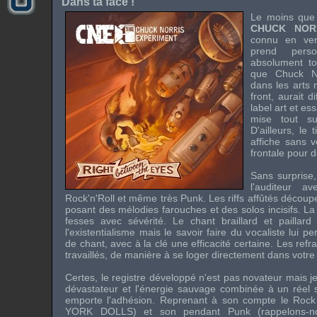
Dans ta face !
Le moins que l
CHUCK NOR
connu en ver
prend perso
absolument to
que
Chuck 
dans les arts 
front, aurait d
label art et es
mise tout su
D'ailleurs, le
affiche sans v
frontale pour 
Sans surprise
l'auditeur 
Rock'n'Roll
et même très
Punk
. Les
riffs
affûtés découpe
posant des mélodies farouches et des solos incisifs. La
fesses avec sévérité. Le chant braillard et paillard
l'existentialisme mais le savoir faire du vocaliste lui 
de chant, avec à la clé une efficacité certaine. Les ref
travaillés, de manière à se loger directement dans votre
Certes, le registre développé n'est pas novateur mais je
dévastateur et l'énergie sauvage combinée à un réel 
emporte l'adhésion. Reprenant à son compte le
Roc
YORK DOLLS
) et son pendant
Punk
(rappelons-