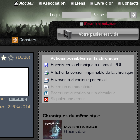
Accueil
Association
Liens
Livre d'or
Contacts
Login:
Passe:
S'inscrire gratuitement
0 article
Votre panier est vide
Valider votre panier
Dossiers
(16/20)
Actions possibles sur la chronique
Enregistrer la chronique au format .PDF
Afficher la version imprimable de la chronique
Envoyer la chronique par email
Ecrire un commentaire
Poser une question sur la chronique
ur :
metalmp
Signaler une erreur
on
: 29/04/2014
Chroniques du même style
PSYKOKONDRIAK
Gloomy days