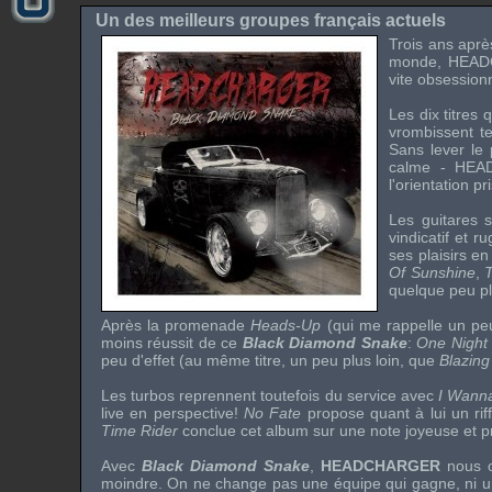
Un des meilleurs groupes français actuels
Trois ans apr
monde,
HEA
vite obsession
Les dix titres 
vrombissent t
Sans lever le 
calme -
HEA
l'orientation p
Les guitares s
vindicatif et 
ses plaisirs 
Of Sunshine
,
quelque peu pl
Après la promenade
Heads-Up
(qui me rappelle un pe
moins réussit de ce
Black Diamond Snake
:
One Night
peu d'effet (au même titre, un peu plus loin, que
Blazing
Les turbos reprennent toutefois du service avec
I Wann
live en perspective!
No Fate
propose quant à lui un rif
Time Rider
conclue cet album sur une note joyeuse et p
Avec
Black Diamond Snake
,
HEADCHARGER
nous 
moindre. On ne change pas une équipe qui gagne, ni un