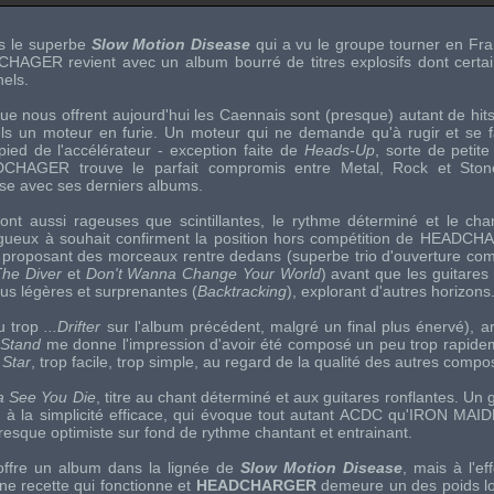
ès le superbe
Slow Motion Disease
qui a vu le groupe tourner en Fra
DCHAGER
revient avec un album bourré de titres explosifs dont certa
nels.
que nous offrent aujourd'hui les Caennais sont (presque) autant de hits
els un moteur en furie. Un moteur qui ne demande qu'à rugir et se f
pied de l'accélérateur - exception faite de
Heads-Up
, sorte de petit
DCHAGER
trouve le parfait compromis entre
Metal
,
Rock
et
Ston
rise avec ses derniers albums.
ont aussi rageuses que scintillantes, le rythme déterminé et le cha
rugueux à souhait confirment la position hors compétition de
HEADCH
en proposant des morceaux rentre dedans (superbe trio d'ouverture c
The Diver
et
Don't Wanna Change Your World
) avant que les guitares
us légères et surprenantes (
Backtracking
), explorant d'autres horizons
u trop
...Drifter
sur l'album précédent, malgré un final plus énervé), arrr
 Stand
me donne l'impression d'avoir été composé un peu trop rapidem
 Star
, trop facile, trop simple, au regard de la qualité des autres compos
a See You Die
, titre au chant déterminé et aux guitares ronflantes. Un
f à la simplicité efficace, qui évoque tout autant
ACDC
qu'
IRON MAI
resque optimiste sur fond de rythme chantant et entrainant.
offre un album dans la lignée de
Slow Motion Disease
, mais à l'ef
e recette qui fonctionne et
HEADCHARGER
demeure un des poids l