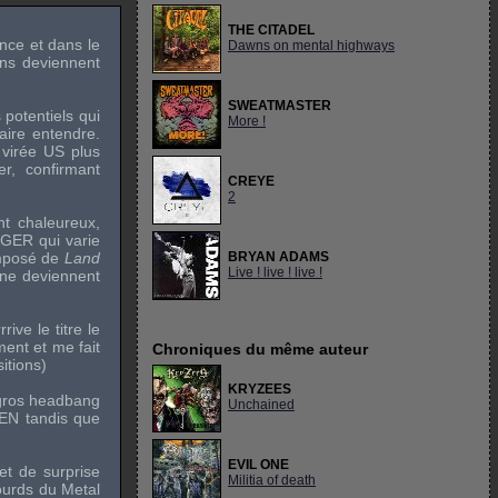
THE CITADEL
nce et dans le
Dawns on mental highways
ins deviennent
SWEATMASTER
 potentiels qui
More !
aire entendre.
e virée US plus
er
, confirmant
CREYE
2
nt chaleureux,
AGER
qui varie
omposé de
Land
BRYAN ADAMS
Live ! live ! live !
 ne deviennent
.
ive le titre le
ent et me fait
Chroniques du même auteur
itions)
KRYZEES
 gros
headbang
Unchained
DEN
tandis que
EVIL ONE
fet de surprise
Militia of death
ourds du
Metal