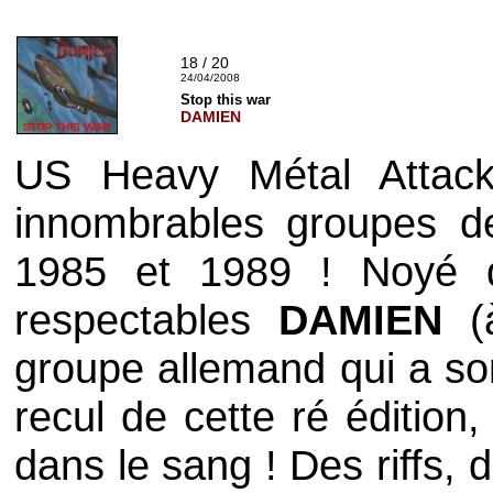
18 / 20
24/04/2008
Stop this war
DAMIEN
US Heavy Métal Atta
innombrables groupes de
1985 et 1989 ! Noyé 
respectables
DAMIEN
(à
groupe allemand qui a sor
recul de cette ré édition
dans le sang ! Des riffs, 