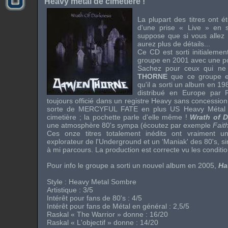
Heavy métal de cimetière !
La plupart des titres ont é
d'une prise « Live » en s
suppose que si vous allez 
aurez plus de détails...
Ce CD est sorti initialemen
groupe en 2001 avec une poc
Sachez pour ceux qui ne
THORNE
que ce groupe est 
qu'il a sorti un album en 1
distribué en Europe par
toujours officié dans un registre Heavy sans concession
sorte de MERCYFUL FATE en plus US Heavy Métal !
cimetière ; la pochette parle d'elle même !
Wrath of 
une atmosphère 80's sympa (écoutez par exemple
Fait
Ces onze titres totalement inédits ont vraiment u
explorateur de l'Underground et un ‘Maniak' des 80's, s
à mi parcours. La production est correcte vu les conditi
Pour info le groupe a sorti un nouvel album en 2005,
Ha
Style : Heavy Metal Sombre
Artistique : 3/5
Intérêt pour fans de 80's : 4/5
Intérêt pour fans de Métal en général : 2,5/5
Raskal « The Warrior » donne : 16/20
Raskal « L'objectif » donne : 14/20