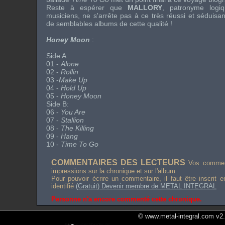
Reste à espérer que
MALLORY
, patronyme logi
musiciens, ne s'arrête pas à ce très réussi et séduisa
de semblables albums de cette qualité !
Honey Moon
:
Side A
:
01 -
Alone
02 -
Rollin
03 -
Make Up
04 -
Hold Up
05 -
Honey Moon
Side B
:
06 -
You Are
07 -
Stallion
08 -
The Killing
09 -
Hang
10 -
Time To Go
COMMENTAIRES DES LECTEURS
Vos comment
impressions sur la chronique et sur l'album
Pour pouvoir écrire un commentaire, il faut être inscrit 
identifié
(Gratuit) Devenir membre de METAL INTEGRAL
Personne n'a encore commenté cette chronique.
© www.metal-integral.com v2.5