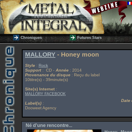
Chroniques
Futures Stars
MALLORY
- Honey moon
Style
:
Rock
Support
: CD -
Année
: 2014
Provenance du disque
: Reçu du label
10titre(s) - 39minute(s)
Site(s) Internet
:
MALLORY FACEBOOK
Date 
Label(s)
:
Dooweet Agency
Né d'une rencontre...
Honey Mo