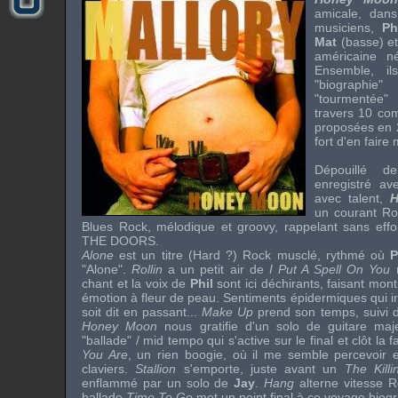
amicale, dans
musiciens,
Ph
Mat
(basse) e
américaine 
Ensemble, il
"biographi
"tourmentée
travers 10 com
proposées en 
fort d'en faire
Dépouillé de
enregistré av
avec talent,
H
un courant
R
Blues Rock
, mélodique et
groovy
, rappelant sans effo
THE DOORS
.
Alone
est un titre (
Hard
?)
Rock
musclé, rythmé où
P
"
Alone
".
Rollin
a un petit air de
I Put A Spell On You
r
chant et la voix de
Phil
sont ici déchirants, faisant mont
émotion à fleur de peau. Sentiments épidermiques qui irri
soit dit en passant...
Make Up
prend son temps, suivi 
Honey Moon
nous gratifie d'un solo de guitare majes
"ballade" /
mid tempo
qui s'active sur le final et clôt la
You Are
, un rien
boogie
, où il me semble percevoir 
claviers.
Stallion
s'emporte, juste avant un
The Killi
enflammé par un solo de
Jay
.
Hang
alterne vitesse
R
ballade
Time To Go
met un point final à ce voyage biog