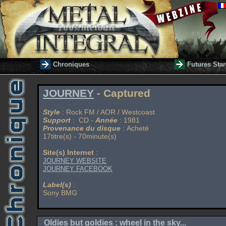
Chroniques
Futures Star
JOURNEY
- Captured
Style
: Rock FM / AOR / Westcoast
Support
: CD -
Année
: 1981
Provenance du disque
: Acheté
17titre(s) - 70minute(s)
Site(s) Internet
:
JOURNEY WEBSITE
JOURNEY FACEBOOK
Label(s)
:
Sony BMG
Oldies but goldies : wheel in the sky...