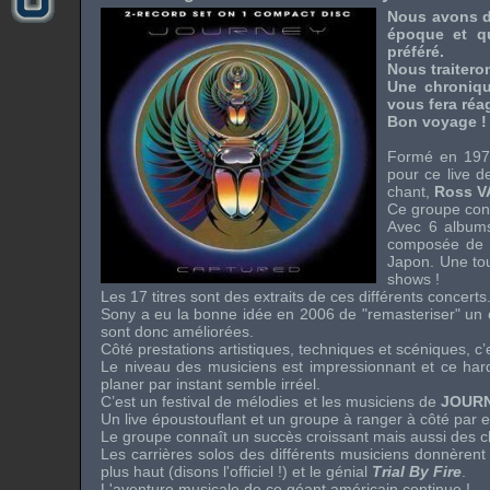
Nous avons dé
époque et qu
préféré.
Nous traiteron
Une chroniqu
vous fera réa
Bon voyage !
Formé en 19
pour ce live 
chant,
Ross 
Ce groupe conn
Avec 6 album
composée de d
Japon. Une to
shows
!
Les 17 titres sont des extraits de ces différents concerts
Sony
a eu la bonne idée en 2006 de "remasteriser" un
sont donc améliorées.
Côté prestations artistiques, techniques et scéniques, c’e
Le niveau des musiciens est impressionnant et ce
har
planer par instant semble irréel.
C’est un festival de mélodies et les musiciens de
JOUR
Un
live
époustouflant et un groupe à ranger à côté par
Le groupe connaît un succès croissant mais aussi des
Les carrières solos des différents musiciens donnèren
plus haut (disons l'officiel !) et le génial
Trial By Fire
.
L'aventure musicale de ce géant américain continue !