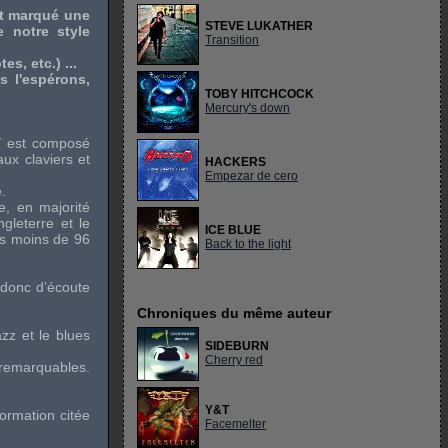
nt marqué une
STEVE LUKATHER
 notre style
Transition
s, etc.) ...
 l'espérons,
TOBY HITCHCOCK
Mercury's down
Y
est composé
ux claviers et
HACKERS
Empezar de cero
.
e, en majorité
gleterre et le
ICE BLUE
as moins de 96
Back to the light
t donc d’écoute
Chroniques du même auteur
azz
et le
blues
SIDEBURN
Cherry red
 remarquables.
Y&T
ormation citée
Facemelter