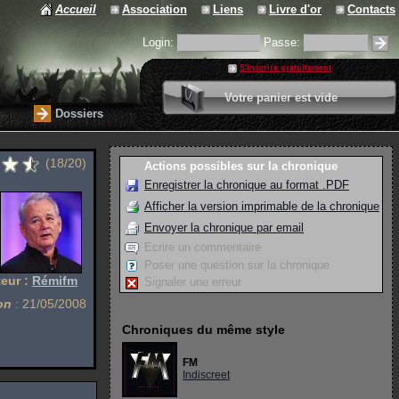
Accueil
Association
Liens
Livre d'or
Contacts
Login:
Passe:
S'inscrire gratuitement
0 article
Votre panier est vide
Valider votre panier
Dossiers
(18/20)
Actions possibles sur la chronique
Enregistrer la chronique au format .PDF
Afficher la version imprimable de la chronique
Envoyer la chronique par email
Ecrire un commentaire
Poser une question sur la chronique
eur :
Rémifm
Signaler une erreur
on
: 21/05/2008
Chroniques du même style
FM
Indiscreet