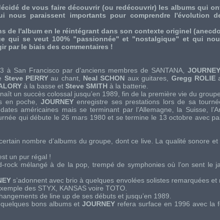
cidé de vous faire découvrir (ou redécouvrir) les albums qui o
i nous paraissent importants pour comprendre l'évolution de
s de l'album en le réintégrant dans son contexte originel (anecdote
e qui se veut 100% "passionnée" et "nostalgique" et qui nous
gir par le biais des commentaires !
73 à
San Francisco
par d’anciens membres de
SANTANA
,
JOURNE
de
Steve PERRY
au chant,
Neal SCHON
aux guitares,
Gregg ROLIE
a
VALORY
à la basse et
Steve SMITH
à la batterie.
aît un succès colossal jusqu’en 1989, fin de la première vie du groupe
s en poche,
JOURNEY
enregistre ses prestations lors de sa tourné
ates américaines mais se terminant par l’Allemagne, la Suisse, l’An
urnée qui débute le 26 mars 1980 et se termine le 13 octobre avec p
.
 certain nombre d’albums du groupe, dont ce
live
. La qualité sonore e
st un pur régal !
d-rock
mélangé à de la
pop
, trempé de symphonies où l’on sent le
j
NEY
s’adonnent avec brio à quelques envolées solistes remarquées et
 exemple des
STYX
,
KANSAS
voire
TOTO
.
 changements de
line up
de ses débuts et jusqu’en 1989.
t quelques bons albums et
JOURNEY
refera surface en 1996 avec la f