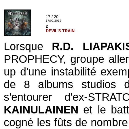
17 / 20
17/02/2015
2
DEVIL'S TRAIN
Lorsque
R.D. LIAPAKI
PROPHECY
, groupe alle
up d'une instabilité exem
de 8 albums studios 
s'entourer d'ex-
STRAT
KAINULAINEN
et le bat
cogné les fûts de nombre 