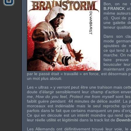
Bon, on ne 
B.FRANCK
et
même auteurs 
ci). Quoi de p
une galette 
teneur qualitat
Dans son cla
mode germaniq
ajoutées de n
ce qui tend à c
marche. On ne 
faire preuv
bousculer leur
maintenant p
par le passé était « travaillé » en force, est désormais 
un mot plus abouti.
Les « ultras » y verront peut être une trahison mais ce
doute d’élargir sensiblement leur champ d’action enver
me
,
How do you feel,
Protect me from myself
sont les
faiblit guère pendant 44 minutes de délice auditif. La
morceaux est indéniable mais le seul reproche qu’on 
parfois dans le fait que certains manquent un peu d'origi
Ce qui en découle est un intérêt moindre qui rend que
leur réelle utilité et légitimité dans la track list de
Downbu
Les Allemands ont définitivement trouvé leur voie, le