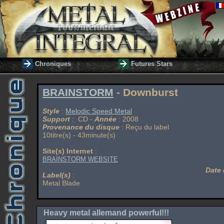
Chroniques
Futures Stars
BRAINSTORM
- Downburst
Style
:
Melodic Speed Metal
Support
: CD -
Année
: 2008
Provenance du disque
: Reçu du label
10titre(s) - 43minute(s)
Site(s) Internet
:
BRAINSTORM WEBSITE
Date 
Label(s)
:
Metal Blade
Heavy metal allemand powerful!!!