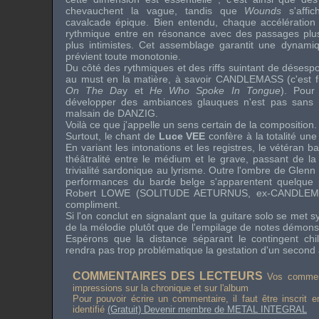
chevauchent la vague, tandis que
Wounds
s'aff
cavalcade épique. Bien entendu, chaque accélération
rythmique entre en résonance avec des passages plus l
plus intimistes. Cet assemblage garantit une dynamiq
prévient toute monotonie.
Du côté des rythmiques et des riffs suintant de désesp
au
must
en la matière, à savoir
CANDLEMASS
(c'est 
On The Da
y et
He Who Spoke In Tongue
). Pour
développer des ambiances glauques n'est pas sans é
malsain de
DANZIG
.
Voilà ce que j'appelle un sens certain de la composition.
Surtout, le chant de
Luce VEE
confère à la totalité une
En variant les intonations et les registres, le vétéran 
théâtralité entre le médium et le grave, passant de la 
trivialité sardonique au lyrisme. Outre l'ombre de
Glenn
performances du barde belge s'apparentent quelque 
Robert LOWE
(
SOLITUDE AETURNUS
, ex-
CANDLEM
compliment.
Si l'on conclut en signalant que la guitare
solo
se met s
de la mélodie plutôt que de l'empilage de notes démonstra
Espérons que la distance séparant le contingent chi
rendra pas trop problématique la gestation d'un second
COMMENTAIRES DES LECTEURS
Vos comment
impressions sur la chronique et sur l'album
Pour pouvoir écrire un commentaire, il faut être inscrit 
identifié
(Gratuit) Devenir membre de METAL INTEGRAL