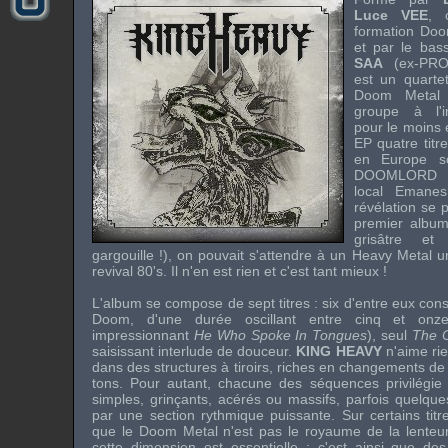
Luce VEE
, 
formation
Do
et par le bass
SAA
(ex-
PRO
est un quarte
Doom Metal
groupe à l'i
pour le moins 
EP quatre titr
en Europe 
DOOMLORD
local
Emanes
révélation se 
premier album 
grisâtre et 
gargouille !), on pouvait s'attendre à un
Heavy Metal u
revival
80's. Il n'en est rien et c'est tant mieux !
L'album se compose de sept titres : six d'entre eux cons
Doom
, d'une durée oscillant entre cinq et onze
impressionnant
He Who Spoke In Tongues
), seul
The 
saisissant interlude de douceur.
KING HEAVY
n'aime rie
dans des structures à tiroirs, riches en changements de
tons. Pour autant, chacune des séquences privilégie l
simples, grinçants, acérés ou massifs, parfois quelque
par une section rythmique puissante. Sur certains titr
que le
Doom Metal
n'est pas le royaume de la lenteu
cette dimension est essentielle ; c'est ainsi que 