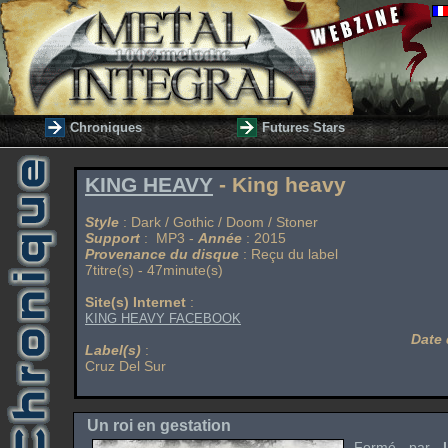
Chroniques
Futures Stars
KING HEAVY
- King heavy
Style
: Dark / Gothic / Doom / Stoner
Support
: MP3 -
Année
: 2015
Provenance du disque
: Reçu du label
7titre(s) - 47minute(s)
Site(s) Internet
:
KING HEAVY FACEBOOK
Date 
Label(s)
:
Cruz Del Sur
Un roi en gestation
Formé par