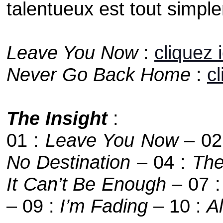
talentueux est tout simple
Leave You Now
:
cliquez i
Never Go Back Home
:
cl
The Insight
:
01 :
Leave You Now
– 02
No Destination
– 04 :
Th
It Can’t Be Enough
– 07 
– 09 :
I’m Fading
– 10 :
A