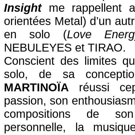
Insight
me rappellent al
orientées
Metal
) d’un aut
en solo (
Love Energ
NEBULEYES
et
TIRAO
.
Conscient des limites q
solo, de sa concepti
MARTINOÏA
réussi ce
passion, son enthousiasme
compositions de son
personnelle, la musiqu