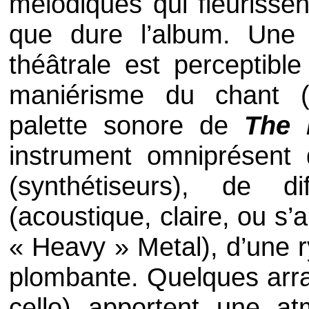
mélodiques qui fleurisse
que dure l’album. Un
théâtrale est perceptibl
maniérisme du chant 
palette sonore de
The 
instrument omniprésent 
(synthétiseurs), de d
(acoustique, claire, ou s
«
Heavy
»
Metal
), d’une
plombante. Quelques arra
cello
) apportent une at