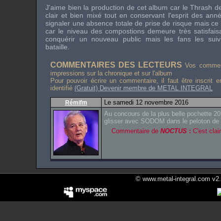
J'aime bien la production de cet album car le
Thrash
d
clair et bien mixé tout en conservant l'esprit des an
signaler une absence totale de prise de risque mais c
car le niveau des compostions demeure très satisfaisant
conquérir un nouveau public mais les fans les sui
bataille.
COMMENTAIRES DES LECTEURS
Vos comment
impressions sur la chronique et sur l'album
Pour pouvoir écrire un commentaire, il faut être inscrit 
identifié
(Gratuit) Devenir membre de METAL INTEGRAL
Le samedi 12 novembre 2016
Rémifm
Au concours de la plus belle pochette 20
glisser avec SODOM dans le peloton de t
Commentaire de
NOCTUS
:
C'est clair
© www.metal-integral.com v2.5