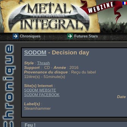
Chroniques
Futures Stars
SODOM
- Decision day
Style
:
Thrash
Support
: CD -
Année
: 2016
Provenance du disque
: Reçu du label
11titre(s) - 51minute(s)
Site(s) Internet
:
SODOM WEBSITE
SODOM FACEBOOK
Date
Label(s)
:
Steamhammer
Feu !