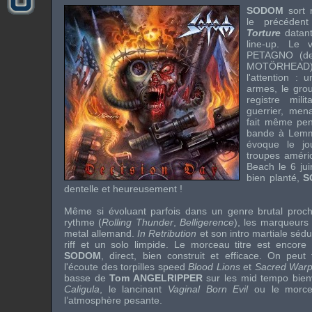
SODOM
sort 
le précéden
Torture
datant
line-up
. Le 
PETAGNO
(de
MOTÖRHEAD)
l'attention :
armes, le gro
registre milit
guerrier, men
fait même pe
bande à
Lem
évoque le j
troupes améri
Beach
le 6 ju
bien planté,
S
dentelle et heureusement !
Même si évoluant parfois dans un genre brutal pro
rythme (
Rolling Thunder
,
Belligerence
), les marqueurs
metal
allemand.
In Retribution
et son intro martiale séd
riff
et un
solo
limpide. Le morceau titre est encore p
SODOM
, direct, bien construit et efficace. On peut
l'écoute des torpilles
speed
Blood Lions
et
Sacred Warp
basse de
Tom ANGELRIPPER
sur les
mid tempo
bien
Caligula
, le lancinant
Vaginal Born Evil
ou le morc
l’atmosphère pesante.