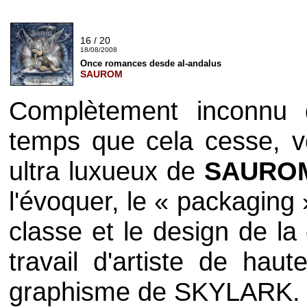
16 / 20
18/08/2008
Once romances desde al-andalus
SAUROM
Complètement inconnu 
temps que cela cesse, v
ultra luxueux de
SAURO
l'évoquer, le « packaging
classe et le design de la 
travail d'artiste de hau
graphisme de SKYLARK.