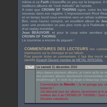
même si ce
Faith
s'éssouffle un peu sur la longueur, il
meilleurs albums de "rock mélodic" de l'année.
A noter que
CROWN OF THORNS
signe, outre les hit
nouveau dans son registre. L'impressionnant
Rock Rea
et un tempo lourd nous emmène vers un refrain sublime
Bon, vous l'aurez compris, un excellent album de
Je
avec une production un peu plus roots qu'à l'habitude q
d'un replay immédiat.
Jean BEAUVOIR
, et pour le coup votre serviteur g
CROWN OF THORNS
.
La couronne a encore du piquant !
COMMENTAIRES DES LECTEURS
Vos comment
impressions sur la chronique et sur l'album
Pour pouvoir écrire un commentaire, il faut être inscrit 
identifié
(Gratuit) Devenir membre de METAL INTEGRAL
Le samedi 11 décembre 2010
Z'Nuff
déçu depuis plusieurs albums; je crains qu'ils ne r
des premiers albums absolument monumentales (s/
breakthrough). le style du groupe a beaucoup chang
Commentaire de
Rémifm
:
Je ne partage pas ce 
respecte !
J'ai réécouté tous les albums récemment et le p
meilleur des 6 de CROWN OF THORNS ! Dont a
Sincères salutations.