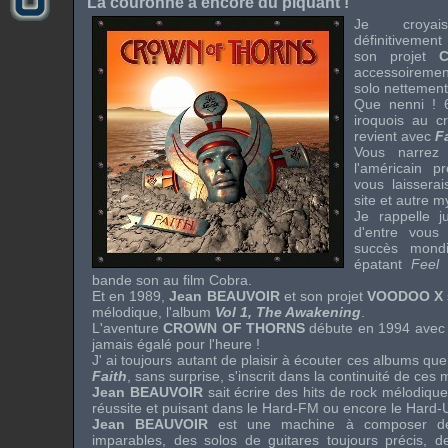
La couronne a encore du piquant !
Je croy
définitivemen
son projet
accessoiremen
solo nettement
Que nenni ! 
iroquois au 
revient avec
F
Vous narrez
l'américain p
vous laisserai
site et autre 
Je rappelle j
d'entre vous
succès mondi
épatant
Feel
bande son au film Cobra.
Et en 1989,
Jean BEAUVOIR
et son projet
VOODOO X
mélodique, l'album
Vol 1, The Awakening
.
L'aventure
CROWN OF THORNS
débute en 1994 avec 
jamais égalé pour l'heure !
J' ai toujours autant de plaisir à écouter ces albums que
Faith
, sans surprise, s'inscrit dans la continuité de ce
Jean BEAUVOIR
sait écrire des hits de rock mélodique
réussite et puisant dans le Hard-FM ou encore le Hard-
Jean BEAUVOIR
est une machine à composer des
imparables, des solos de guitares toujours précis, de