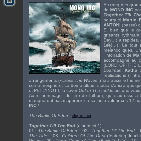
Au rang des group
de
MONO INC
pou
Together Till Th
pourquoi
Martin
ANTONI
(basse) c
Si bien que le gr
grisants, rythmant
Day…) à rapides, 
Life)
…). Le tout 
mélancoliques. Un
l’intonation de
Mar
accompagné au 
(
LORD OF THE 
Boatman
.
Katha
réalisations (l’int
arrangements (
Across The Waves
, mais aussi le thèm
son atmosphère, ce 9ème album studio s’ancre quelqu
et
Phil LYNOTT
, la
cover
Out In The Fields
est une vraie
Autre hommage : le titre de l’album, qui s’adresse à 
manqueront pas d’apprécier à sa juste valeur ces 12 no
INC
!
The Banks Of Eden
:
cliquez ici
Together Till The End
(album cd 1) :
01 :
The Banks Of Eden
– 02 :
Together Till The End
– 
The Tide
– 06 :
Children Of The Dark
(featuring
Joach
Waves
- 09 :
There Comes A Time (Back To Life)
– 10 :