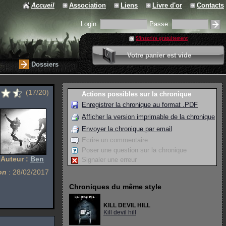
Accueil
Association
Liens
Livre d'or
Contacts
Login:
Passe:
S'inscrire gratuitement
0 article
Votre panier est vide
Valider votre panier
Dossiers
(17/20)
Actions possibles sur la chronique
Enregistrer la chronique au format .PDF
Afficher la version imprimable de la chronique
Envoyer la chronique par email
Ecrire un commentaire
Poser une question sur la chronique
Auteur :
Ben
Signaler une erreur
on
: 28/02/2017
Chroniques du même style
KILL DEVIL HILL
Kill devil hill