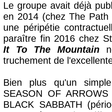
Le groupe avait déjà publ
en 2014 (chez
The Path 
une péripétie contractue
paraître fin 2016 chez
St
It To The Mountain
no
truchement de l'excellent
Bien plus qu'un simpl
SEASON OF ARROW
S 
BLACK SABBATH
(péri