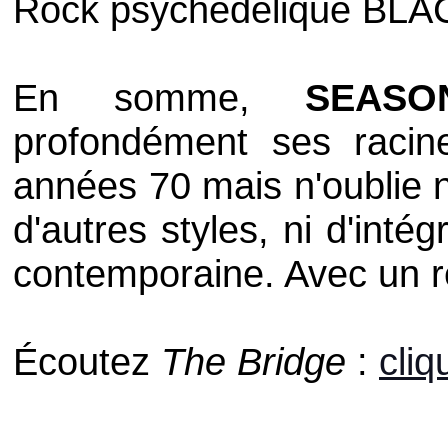
Rock psychédélique
BLA
En somme,
SEAS
profondément ses raci
années 70 mais n'oublie n
d'autres styles, ni d'intég
contemporaine. Avec un ré
Écoutez
The Bridge
:
cliq