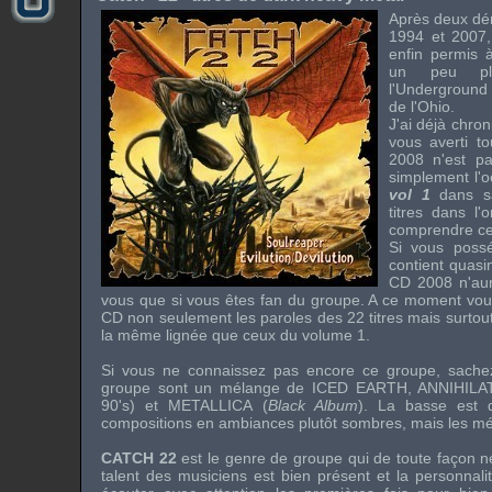
Après deux dé
1994 et 2007,
enfin permis
un peu plu
l'Underground
de l'Ohio.
J'ai déjà chro
vous averti t
2008 n'est pa
simplement l'o
vol 1
dans sa
titres dans l
comprendre ce
Si vous possé
contient quasim
CD 2008 n'aur
vous que si vous êtes fan du groupe. A ce moment vou
CD non seulement les paroles des 22 titres mais surtou
la même lignée que ceux du volume 1.
Si vous ne connaissez pas encore ce groupe, sache
groupe sont un mélange de
ICED EARTH
,
ANNIHILA
90's) et
METALLICA
(
Black Album
). La basse est 
compositions en ambiances plutôt sombres, mais les mé
CATCH 22
est le genre de groupe qui de toute façon ne 
talent des musiciens est bien présent et la personnal