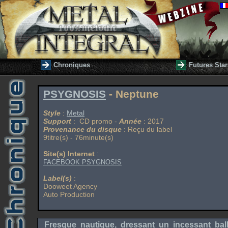
Chroniques
Futures Star
PSYGNOSIS
- Neptune
Style
:
Metal
Support
: CD promo -
Année
: 2017
Provenance du disque
: Reçu du label
9titre(s) - 76minute(s)
Site(s) Internet
:
FACEBOOK PSYGNOSIS
Label(s)
:
Dooweet Agency
Auto Production
Fresque nautique, dressant un incessant bal