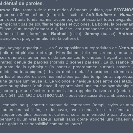
al dénué de paroles.
ptune
, Dieu romain de la mer et des éléments liquides, que
PSYGNO
r pour son 3ème album (et qui fait suite à
Anti-Sublime
et
Human
ant des hauts fonds marins, accompagnait et escortait tous navigants,
l’empêchait pas de souffler tempêtes et cyclones. La bonté, la prévenan
ipse d’un tempérament qui, in fine, est transposée en musique p
 Saône-et-Loire, formé par
Raphaël
(cello),
Jérémy
(basse),
Antho
, samples et programmation de la batterie).
que, voyage aquatique…, les 9 compositions autoproduites de
Neptu
 alternent plénitude et rage. Elles flottent, telle une armada, en un i
ces éthérées, aériennes et de séquences telluriques, traçant ainsi u
inutes) dénué de paroles (hormis 2 scènes parlées). La puissance d
lgurante de la rythmique (la batterie programmée surtout) assène
 effets marteau-piqueur),
blasts death metal
/ musiques extrêmes a
ller les atmosphères sereines installées par des tempi lents, vaporeux
une guitare lumineuse là. Le violoncelle navigue alors entre ces états,
ore ou apaisant l’ambiance, il apporte ainsi une touche symphonique
portés par une écriture qui peut alors rappeler l’univers du (
metal
) 
BENIGHTED
,
GOD DETHRONED
… peut être aussi des ambiances 
connais peu), construit autour de contrastes (tempi, styles et at
toutes les subtilités, je découvre, avec curiosité ce troisième 
les séquences plus posées et calmes, cela ne m’empêche pas d’appréc
n pensant qu’un vrai batteur aurait sans doute apporté une chaleur
 de goûts et se sensibilité comme toujours !