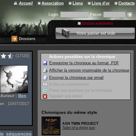
Accueil
Association
Liens
Livre d'or
Contacts
Login:
Passe:
S'inscrire gratuitement
0 article
Votre panier est vide
Valider votre panier
Dossiers
(17/20)
Actions possibles sur la chronique
Enregistrer la chronique au format .PDF
Afficher la version imprimable de la chronique
Envoyer la chronique par email
Ecrire un commentaire
Poser une question sur la chronique
Auteur :
Ben
Signaler une erreur
on
: 10/07/2017
Chroniques du même style
ASH TWIN PROJECT
Tales of a dying sun
 de séquences