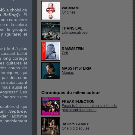
WARNAM
SIS
a choisi de
Origines
 Be[ing]
). Si
 son caractère
ce et la colère
TITANS EVE
ar le groupe,
Life apocalypse
ny
(guitare) et
ne
(de 4 à plus
RAMMSTEIN
ncessant ballet
Zeit
n long cortège
es guitares et
 des coups de
MASS HYSTERIA
tomiques, qui
Maniac
, par des sons
 se substituant
 mais aussi et
progressif. Les
Chroniques du même auteur
de
Inmazes
des
FREAK INJECTION
Freak is fashion - alien sexfriends,
mosphères) qui
pinkblood & unicorns
album
Neptune
,
ier l’alchimie
 et ondoiement
JACK'S FAMILY
One big disguise