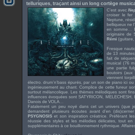
telluriques, traçant ainsi un long cortège music
C’est avec
Ne
croiser le fe
Neptune, résid
belliqueux ne 
en somme… Ell
originaire de
Rémi
(guitare
Fresque nauti
de 13 minutes)
fait de séquen
musical (76 m
une partie fu
boutoirs (aux
viennent torpi
électro. drum’n’bass
épurés, par un son de piano ici ou 
ingénieusement au chant. Complice de cette fureur son
surtout mélancolique. Les thèmes mélodiques sont fins, 
influences évoquées sont
SATYRICON
,
MELECHESH
,
Danois de
VOLA
…
Fatalement un peu noyé dans cet un univers (que je 
demandent plusieurs écoutes avant d’en (dis)cerner 
PSYGNOSIS
et son inspiration créatrice. Préférant 
réussie des styles et les mélodies délicates, tout e
supplémentaires à ce bouillonnement rythmique. Affaires