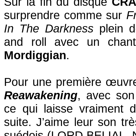
Sur la fin du disque
CRA
surprendre comme sur
F
In The Darkness
plein 
and roll
avec un chant 
Mordiggian
.
Pour une première œuvre
Reawakening
, avec son 
ce qui laisse vraiment d
suite. J’aime leur son t
suédois (
LORD BELIAL
,