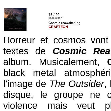
16 / 20
08/09/2017
Cosmic reawakening
CRAFTEON
Horreur et cosmos vont 
textes de
Cosmic Rea
album. Musicalement,
black metal
atmosphéri
l’image de
The Outsider
,
disque, le groupe ne c
violence mais veut p