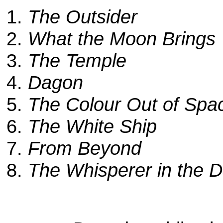
1.
The Outsider
2.
What the Moon Brings
3.
The Temple
4.
Dagon
5.
The Colour Out of Spa
6.
The White Ship
7.
From Beyond
8.
The Whisperer in the 