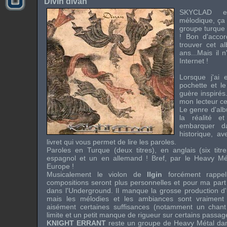
Divin divan
SKYCLAD
en
mélodique, ça 
groupe turque 
! Bon d'accord
trouver cet al
ans...Mais il 
Internet !
Lorsque j'ai
pochette et l
guère inspirés.
mon lecteur ce 
Le genre d'al
la réalité 
embarquer d
historique, a
livret qui vous permet de lire les paroles.
Paroles en Turque (deux titres), en anglais (six titr
espagnol et un en allemand ! Bref, par le Heavy Mét
Europe !
Musicalement le violon de
Ilgin
forcément rappe
compositions seront plus personnelles et pour ma part 
dans l'Underground. Il manque la grosse production 
mais les mélodies et les ambiances sont vraiment
aisément certaines suffisances (notamment un chant 
limite et un petit manque de rigueur sur certains passag
KNIGHT ERRANT
reste un groupe de Heavy Métal da