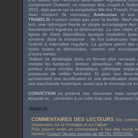
comprenant
Outworn
, un nouveau titre, couplé à
Tediu
2015, déjà parue sur la compilation
We Are French, Fuc
Avec
Outworn
(le morceau),
Amduscias
et son
TRABELSI
n'optent certes pas pour la facilité. Neuf m
lent, une rythmique lourde et simple accompagne des rif
foncièrement lugubres et désincarnés. La voix claire d'
lignes de chant dépouillées, quoique modulées juste
sombrer dans la monotonie ; de fort judicieuses har
l'intérêt à intervalles réguliers. La guitare prend de
notes tristes et déchirantes, comme une excroissa
d'outre-tombe.
Tedium
se développe dans un format plus ramassé 
compte les basiques : lenteur, pesanteur, riffs épais e
porteur d'une montée dramatique, rythmique implac
poisseuse de veillée funéraire. Et puis, aux deux-tie
qu'intervient une accélération et une densification ins
une bacchanale hystérique, avant que le morceau ne 
CONVICTION
ne prétend rien réinventer mais comp
ténacité et... conviction à un culte trop rare. Vivement l'
cliquez ici
COMMENTAIRES DES LECTEURS
Vos comment
impressions sur la chronique et sur l'album
Pour pouvoir écrire un commentaire, il faut être inscrit 
identifié
(Gratuit) Devenir membre de METAL INTEGRAL