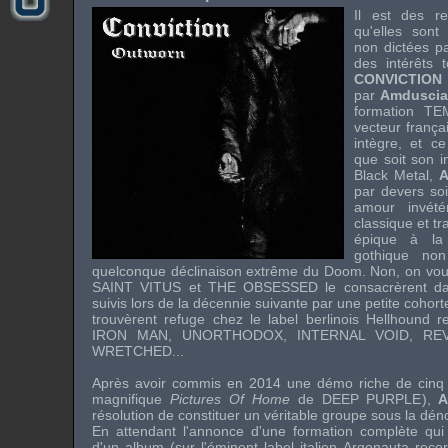
Il est des r
qu'elles sont
non dictées pa
des intérêts t
CONVICTIO
par
Amduscia
formation
TE
vecteur françai
intègre, et ce
que soit son i
Black Metal,
par devers soi
amour invét
classique et t
épique à l
gothique no
quelconque déclinaison extrême du Doom. Non, on vous
SAINT VITUS
et
THE OBSESSED
le consacrèrent da
suivis lors de la décennie suivante par une petite coho
trouvèrent refuge chez le label berlinois Hellhound 
IRON MAN
,
UNORTHODOX
,
INTERNAL VOID
,
RE
WRETCHED
...
Après avoir commis en 2014 une démo riche de cinq t
magnifique
Pictures Of Home
de
DEEP PURPLE
),
A
résolution de constituer un véritable groupe sous la dé
En attendant l'annonce d'une formation complète qui 
d'un album (sur l'éminent label italien
Argonauta reco