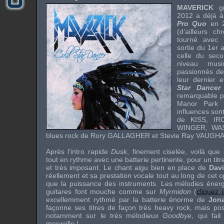
MAVERICK
gr
2012 a déjà à
Pro Quo
en 
(d’ailleurs c
tourné avec
sortie du 1er
celle du sec
niveau mus
passionnés d
leur dernier e
Star Dancer
remarquable 
Manor Park 
influences son
de
KISS, I
WINGER, WA
blues rock
de
Rory GALLAGHER
et
Stevie Ray VAUGH
Après l’intro rapide
Dusk
, finement ciselée, voilà qu
tout en rythme avec une batterie pertinente, pour un tit
et très imposant. Le chant aigu bien en place de
Dav
réellement et sa prestation vocale tout au long de cet 
que la puissance des instruments. Les mélodies énerg
guitares font mouche comme sur
Myrmidon
(
cliquez i
excellemment rythmé par la batterie énorme de
Jon
façonne ses titres de façon très
heavy rock
, mais po
notamment sur le très mélodieux
Goodbye
, qui fai
merveille !