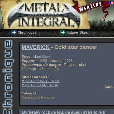
Chroniques
Futures Stars
MAVERICK
- Cold star dancer
Style
:
Hard Rock
Support
: MP3 -
Année
: 2018
Provenance du disque
: Reçu du label
12titre(s) - 45minute(s)
Site(s) Internet
:
MAVERICK INSTAGRAM
MAVERICK FACEBOOK
Date 
Label(s)
:
Metalapolis Records
Du heavy rock de feu, de sueur et de folie !!!