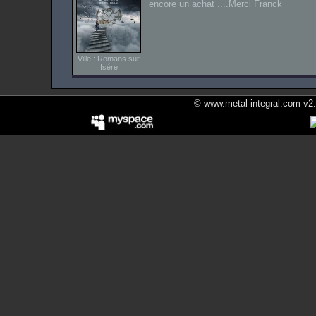
encore un achat ....Merci Franck
Ville : Romans sur
Isére
© www.metal-integral.com v2.5