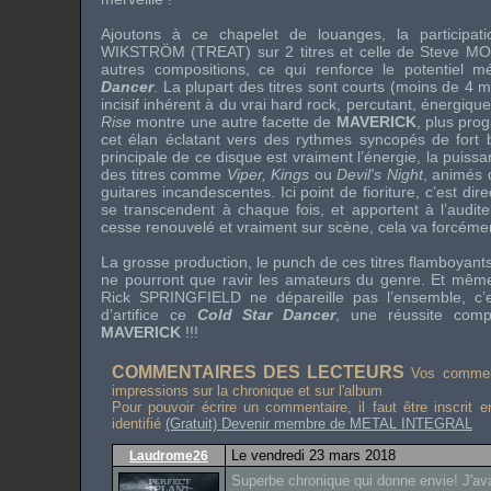
Ajoutons à ce chapelet de louanges, la participat
WIKSTRÖM
(
TREAT
) sur 2 titres et celle de
Steve M
autres compositions, ce qui renforce le potentiel 
Dancer
. La plupart des titres sont courts (moins de 4 
incisif inhérent à du vrai
hard rock
, percutant, énergiqu
Rise
montre une autre facette de
MAVERICK
, plus prog
cet élan éclatant vers des rythmes syncopés de fort b
principale de ce disque est vraiment l’énergie, la puiss
des titres comme
Viper, Kings
ou
Devil's Night
, animés 
guitares incandescentes. Ici point de fioriture, c’est dire
se transcendent à chaque fois, et apportent à l’audite
cesse renouvelé et vraiment sur scène, cela va forcément
La grosse production, le
punch
de ces titres flamboyan
ne pourront que ravir les amateurs du genre. Et même
Rick SPRINGFIELD
ne dépareille pas l’ensemble, c’e
d’artifice ce
Cold Star Dancer
, une réussite com
MAVERICK
!!!
COMMENTAIRES DES LECTEURS
Vos comment
impressions sur la chronique et sur l'album
Pour pouvoir écrire un commentaire, il faut être inscrit 
identifié
(Gratuit) Devenir membre de METAL INTEGRAL
Le vendredi 23 mars 2018
Laudrome26
Superbe chronique qui donne envie! J'ava