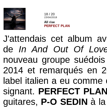
18 / 20
15/04/2018
All rise
PERFECT PLAN
J'attendais cet album av
de
In And Out Of Lov
nouveau groupe suédoi
2014 et remarqués en 
label italien a eu comme 
signant.
PERFECT PLA
guitares,
P-O SEDIN
à la