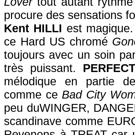
Lover
tout autant rythmé
procure des sensations fo
Kent HILLI
est magique.
ce Hard US chromé
Gon
toujours avec un soin part
très puissant.
PERFEC
mélodique en partie de 
comme ce
Bad City Wo
peu du
WINGER
,
DANGE
scandinave comme
EUR
Revenons à
TREAT
car