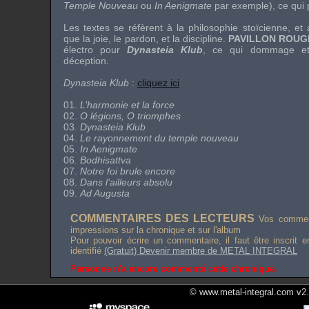
Temple Nouveau
ou
In Aenigmate
par exemple), ce qui 
Les textes se réfèrent à la philosophie stoïcienne, et 
que la joie, le pardon, et la discipline.
PAVILLON ROUG
électro pour
Dynasteia Klub
, ce qui dommage et
déception.
Dynasteia Klub
:
cliquez ici
01.
L’harmonie et la force
02.
O légions, O triomphes
03.
Dynasteia Klub
04.
Le rayonnement du temple nouveau
05.
In Aenigmate
06.
Bodhisattva
07.
Notre foi brule encore
08.
Dans l’ailleurs absolu
09.
Ad Augusta
COMMENTAIRES DES LECTEURS
Vos comment
impressions sur la chronique et sur l'album
Pour pouvoir écrire un commentaire, il faut être inscrit 
identifié
(Gratuit) Devenir membre de METAL INTEGRAL
Personne n'a encore commenté cette chronique.
© www.metal-integral.com v2.5