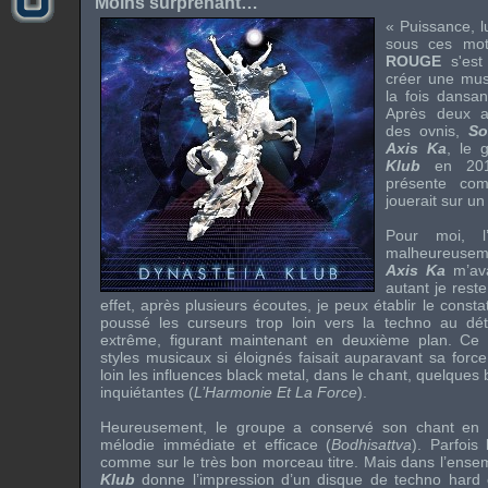
Moins surprenant…
« Puissance, lu
sous ces mo
ROUGE
s'est
créer une musi
la fois dansan
Après deux 
des ovnis,
So
Axis Ka
, le 
Klub
en 201
présente co
jouerait sur u
Pour moi, l’
malheureusem
Axis Ka
m’ava
autant je rest
effet, après plusieurs écoutes, je peux établir le const
poussé les curseurs trop loin vers la techno au dét
extrême, figurant maintenant en deuxième plan. Ce s
styles musicaux si éloignés faisait auparavant sa force
loin les influences black metal, dans le chant, quelques b
inquiétantes (
L’Harmonie Et La Force
).
Heureusement, le groupe a conservé son chant en f
mélodie immédiate et efficace (
Bodhisattva
). Parfois
comme sur le très bon morceau titre. Mais dans l’ense
Klub
donne l’impression d’un disque de techno hard 