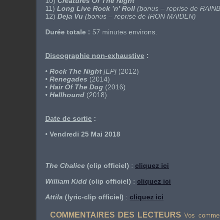
10)
Creatures Of The Night
11)
Long Live Rock ’n’ Roll
(bonus – reprise de
RAIN
12)
Deja Vu
(bonus – reprise de
IRON MAIDEN
)
Durée totale :
57 minutes environs.
Discographie non-exhaustive
:
•
Rock The Night
[EP]
(2012)
•
Renegades
(2014)
•
Hair Of The Dog
(2016)
•
Hellhound
(2018)
Date de sortie
:
•
Vendredi 25 Mai 2018
The Chalice
(clip officiel)
:
cliquez ici
William Kidd
(clip officiel)
:
cliquez ici
Attila
(lyric-clip officiel)
:
cliquez ici
COMMENTAIRES DES LECTEURS
Vos comment