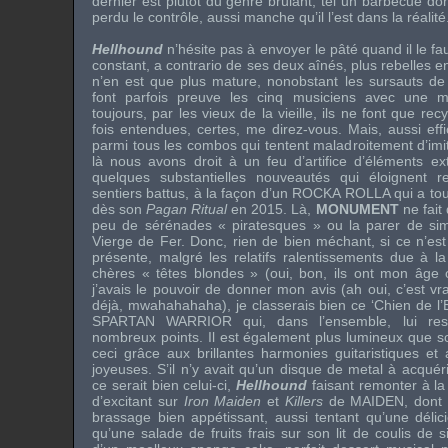
dernier est plutôt du genre brûlant, tel un barbecue do
perdu le contrôle, aussi manche qu’il l’est dans la réalité
Hellhound
n’hésite pas à envoyer le pâté quand il le fa
constant, a contrario de ses deux aînés, plus rebelles en s
n’en est que plus mature, nonobstant les sursauts de 
font parfois preuve les cinq musiciens avec une mae
toujours, par les vieux de la vieille, ils ne font que rec
fois entendues, certes, me direz-vous. Mais, aussi eff
parmi tous les combos qui tentent maladroitement d’imit
là nous avons droit à un feu d’artifice d’éléments ex
quelques substantielles nouveautés qui éloignent re
sentiers battus, à la façon d’un
ROCKA ROLLA
qui a to
dès son
Pagan Ritual
en 2015. Là,
MONUMENT
ne fait
peu de sérénades « piratesques » ou la parer de simil
Vierge de Fer. Donc, rien de bien méchant, si ce n’est
présente, malgré les relatifs ralentissements due à la
chères « têtes blondes » (oui, bon, ils ont mon âge o
j’avais le pouvoir de donner mon avis (ah oui, c’est vrai
déjà, mwahahahaha), je classerais bien ce ‘Chien de l’E
SPARTAN WARRIOR
qui, dans l’ensemble, lui r
nombreux points. Il est également plus lumineux que
ceci grâce aux brillantes harmonies guitaristiques et
joyeuses. S’il n’y avait qu’un disque de metal à acquéri
ce serait bien celui-ci,
Hellhound
faisant remonter à la 
d’excitant sur
Iron Maiden
et
Killers
de
MAIDEN
, dont
brassage bien appétissant, aussi tentant qu’une délici
qu’une salade de fruits frais sur son lit de coulis d