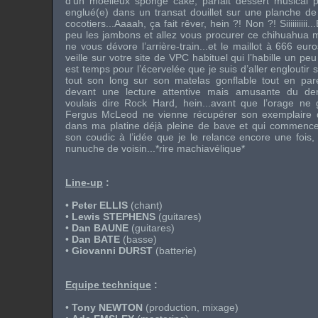
d’un moelleux sponge cake, parfait dessert musical 
englué(e) dans un transat douillet sur une planche de
cocotiers...Aaaah, ça fait rêver, hein ?! Non ?! Siiiiiiiii
peu les jambons et allez vous procurer ce chihuahua m
ne vous dévore l’arrière-train...et le maillot à 666 eu
veille sur votre site de VPC habituel qui l’habille un peu
est temps pour l’écervelée que je suis d’aller englouti
tout son long sur son matelas gonflable tout en pa
devant une lecture attentive mais amusante du dern
voulais dire Rock Hard, hein...avant que l’orage ne
Fergus McLeod ne vienne récupérer son exemplaire 
dans ma platine déjà pleine de bave et qui commence
son coudic à l’idée que je le relance encore une fois, 
nunuche de voisin...*rire machiavélique*
Line-up
:
•
Peter ELLIS
(chant)
•
Lewis STEPHENS
(guitares)
•
Dan BAUNE
(guitares)
•
Dan BATE
(basse)
•
Giovanni DURST
(batterie)
Equipe technique
:
•
Tony NEWTON
(production, mixage)