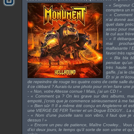
-
« Seigneur C
comptera un m
- « Comment ce
n’ai donné auc
quel date préc
assez pour me 
le cul aux frèr
- « Il débarqu
mai procha
malfaisante ! 
favori très rap
- « Bla bla b
pendue qu’un s
très haute te
gaffe, j’ai le c
Et si je m’écou
de repeindre de rouge les quatre coins de cette salle du 
il ce clébard ? Aurais-tu une photo pour m’en faire une 
- « Non, votre Altesse cornue ! Mais, j’ai un CD ! »
- « Comment ça ? On les grave sur des albums, mai
empoté, j’crois que je commence sérieusement à me fair
- « Bien sûr !! Il a même été conçu en Angleterre et es
une
VIERGE DE FER
Terrier et un Dogue
EDGUY
... La
- « Nom d’une pucelle sans son vibro, il faut que j
dessus ! »
- « Encore un peu de patience, Maître Crowley... Vous
d’ici deux jours, le temps qu’il sorte de son usine et qu