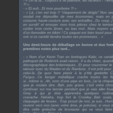
- « Oh là là...Toujours à se plaindre, les facteurs ! Tien
?! »
- « Et euh...Et mon pourboire ?! »
- « Là, c’en est trop !! *claquement de doigts* Non se
voulait me dépouiller de mes économies, mais en p
costume haute-couture avec ses entrailles...Du coup, 
en survêt’ et envoyer mon trois pièces chez le teinturi
coûter trois cents âmes, au bas mot...Mais voyons c
d’un Asmodée en bikini ! Ce paquet est bien lourd pour s
voir si ce canidé tiendra toutes ses promesses... »
Une demi-heure de déballage en bonne et due forme
premières notes plus tard...
-
« Nom d’un Kevin Tran en breloques Kiabi, ce canid
paltoquet de Roderick avait raison...Il a du chien, qua
discographique des britanniques...Et pour couronner le t
tatouer avec du Maiden et du Rainbow...Il est prêt pour l
celui-là...De quoi faire plaisir à la p’tite geekette C
Fergus...Ce berger métallique crache toutes les 
si...même si...Ah, nom d’une pipe en bois, j’ai la chiqu
que je voulais dire...Bah, pas grave, c’est votre chr
continuer sur ma lancée pendant que je vais aller foue
Grey à qui je dois apprendre quelques rudime
cravache...Hahaha, trop fort le Crowley...Bah ouais
claquages de fesses...Trop proud de moi, je suis...Hum
revenir vers moi (avec votre âme, je précise), si vous 
dira cette greluche de brunasse qui va vous fai