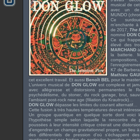
musical de ce
avec un d
MUNDO
(chro
Ce surdoué
m’enchante à 
de 2017,
The 
nommé
DON 
Ce qui frappe
élevé des tr
MARCHAND
à
la batterie. 
compositions
l’enregistreme
K7 de Barberaz
Mathieu GAU
cet excellent travail. Et aussi
Benoît BEL
pour le master
L’univers musical de
DON GLOW
est complexe et jamai
avec allégresse et distorsions permanentes le
psychédélisme, du stoner, du rock garage, brut, sa
l’ambiant post-rock new age (filiation du Krautrock)…
DON GLOW
dépasse les limites du courant alternatif…
Cette fusion à très hautes températures devrait intére
Un groupe quantique en quelque sorte dont voici l
l’hypothèse simple selon laquelle la rencontre de 
poussées à leur intensité critique créerait une distorsi
d’engendrer un champs gravitationnel propre, un lieu à l
des différentiels de pression d’où s’échappent de
mystiques qui par friction de particules humides en p