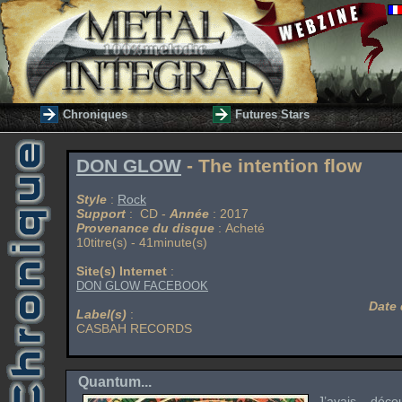
Chroniques
Futures Stars
DON GLOW
- The intention flow
Style
:
Rock
Support
: CD -
Année
: 2017
Provenance du disque
: Acheté
10titre(s) - 41minute(s)
Site(s) Internet
:
DON GLOW FACEBOOK
Date 
Label(s)
:
CASBAH RECORDS
Quantum...
J’avais déco