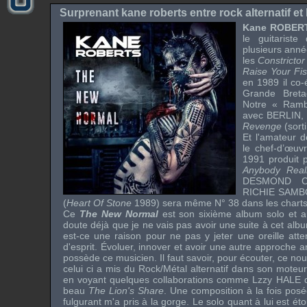
Surprenant kane roberts entre rock alternatif et
Kane ROBER
le guitariste 
plusieurs anné
les
Constrictor
Raise Your Fis
en 1989 il co-
Grande Bret
Notre « Ramb
avec
BERLIN
,
Revenge
(sort
Et l'amateur 
le chef-d’œu
1991 produit 
Anybody Reall
DESMOND C
RICHIE SAM
(
Heart Of Stone
1989) sera même N° 38 dans les chart
Ce
The New Normal
est son sixième album solo et a
doute déjà que je ne vais pas avoir une suite à cet alb
est-ce une raison pour ne pas y jeter une oreille atten
d'esprit. Évoluer, innover et avoir une autre approche ar
possède ce musicien. Il faut savoir, pour écouter, ce no
celui ci a mis du Rock/Métal alternatif dans son moteur
en voyant quelques collaborations comme
Lzzy HALE
beau
The Lion's Share
. Une composition à la fois posée
fulgurant m'a pris à la gorge. Le solo quant à lui est ét