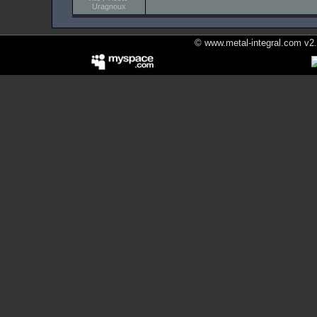
Uragnoux
© www.metal-integral.com v2.5