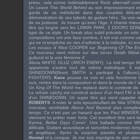
prévu, cela sonne indéniablement Rock alternatif c
Un
Leave This World Behind
au son impressionnant est
garde de sa mélodicité dans des couplets délicat
démonstration de ses talents de guitare héro. Sa voix s
de sa justesse. Je trouve qu'avec l'âge, il chante mieu
titre qui lorgne vers les
LINKIN PARK
,
3 DOORS DO
typé de ce style. Un break plus subtil précède un solo 
compositions ont une face sombre, il est vrai comme c
qui ne m'empêche en rien d'adhérer à la mélodie, ici en
Les vocaux d'
Alice COOPER
sur
Beginning Of The En
Ce morceau vient même sur des terres Death Métal 
guttural et la voix féminine d'
Alissa WHITE GLUZ
(
ARCH ENEMY
). Le mid tempo
W
apparente s'avère tout de même mélodique. Il est
SHINEDOWN
(
Brent SMITH
a participé à l'album
FIGHTERS
.
Kane
pousse sa voix et cela fonctionne t
suis, rentre dans la composition et dans le monde de l '
Un
King Of The World
me replace dans le contexte de 
Le refrain catchy est construit autour d'un Hard FM à 
d'un
SHINEDOWN
. Un super titre qui vient rappeler
ROBERTS
. A noter le solo époustouflant de
Nita STRA
morceau semblable
Above And Beyond
plus complex
temps. Ce n'est pas un hasard que les
Paul WINGER
viennent lui prêter main forte. Cet excellent titre sent l
Karma
,
Better Days Comin'
. Une ballade comme
Wh
délicate. Guitare acoustique et sonorités modernes tem
et angélique. Après la surprise passée et plusi
Normal
m'a conquis. Je me suis imprégné de son atm