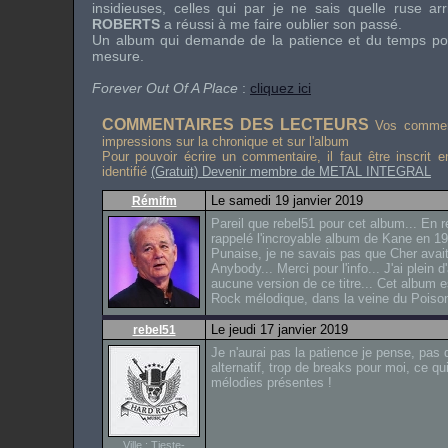
insidieuses, celles qui par je ne sais quelle ruse a
ROBERTS
a réussi à me faire oublier son passé.
Un album qui demande de la patience et du temps pou
mesure.
Forever Out Of A Place
:
cliquez ici
COMMENTAIRES DES LECTEURS
Vos comment
impressions sur la chronique et sur l'album
Pour pouvoir écrire un commentaire, il faut être inscrit 
identifié
(Gratuit) Devenir membre de METAL INTEGRAL
Le samedi 19 janvier 2019
Rémifm
Pareil que rebel51 pour cet album... En r
rappelé l'incroyable album de Kane en 19
Punaise, je ne savais pas que Cher avait
Anybody... Merci pour l'info... J'ai plei
aucune version de ce titre... Cet album 
Rock mélodique, dans la veine du Poiso
Le jeudi 17 janvier 2019
rebel51
Je n'aurai pas la patience je pense, pas
alternatif, trop de breaks pour moi, ce q
mélodies présentes !
Ville : Tieste-