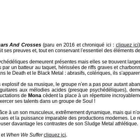
ars And Crosses
(paru en 2016 et chroniqué ici :
cliquez ici
ait ses preuves et, tout en conservant l'essentiel des éléments d
ychédéliques demeurent présentes mais elles se trouvent larg
s par un batteur au taquet, hérissées de riffs graves et charb
 Death et le Black Metal : abrasifs, colériques, ils s'apparente
s explosif de sa musique, le groupe n'en a pas pour autant aban
n guitares aux mélodies acides (presque psychédéliques), de
ructations de
Mona
cèdent la place à un répertoire incroyablem
exercer ses talents dans un groupe de Soul !
grâce à un son musculeux, extrêmement dynamique, mais qui n'oub
ues et la puissance imparable des productions modernes. Le résu
user davantage les contrastes de son Sludge Metal athlétique.
et
When We Suffer
cliquez ici
.