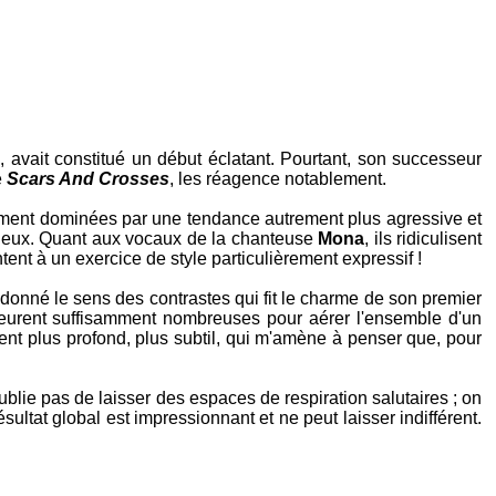
), avait constitué un début éclatant. Pourtant, son successeur
e
Scars And Crosses
, les réagence notablement.
ement dominées par une tendance autrement plus agressive et
onneux. Quant aux vocaux de la chanteuse
Mona
, ils ridiculisent
nt à un exercice de style particulièrement expressif !
donné le sens des contrastes qui fit le charme de son premier
meurent suffisamment nombreuses pour aérer l'ensemble d'un
ent plus profond, plus subtil, qui m'amène à penser que, pour
lie pas de laisser des espaces de respiration salutaires ; on
ltat global est impressionnant et ne peut laisser indifférent.