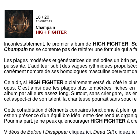
18 / 20
15/08/2019
Champain
HIGH FIGHTER
Incontestablement, le premier album de
HIGH FIGHTER
,
Sc
Champain
ne se contente pas de réitérer une formule qui a f
Les plages modérées et génératrices de mélodies un brin ps
puissante. L'auditeur subit des vagues rythmiques propulsée
carrément nombre de ses homologues masculins oeuvrant dans le
Cela dit, si
HIGH FIGHTER
a clairement versé du côté le plu
opus. C'est ainsi que les plages plus tempérées, riches e
album par ailleurs assez long. Surtout, sans crier gare, les é
cet aspect-ci de son talent, la chanteuse pourrait sans souci 
Cette cohabitation d'éléments contraires fonctionne à plein 
est en présence d'un équilibre idéal entre des rendus organiq
Pour ma part, je ne peux qu'encourager
HIGH FIGHTER
à cre
Vidéos de
Before I Disappear
cliquez ici
,
Dead Gift
cliquez ici