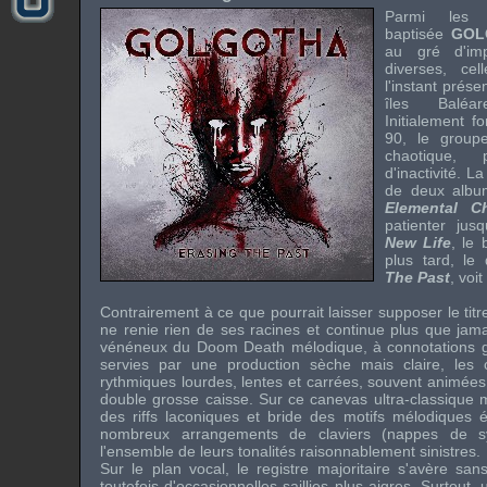
Parmi les 
baptisée
GOL
au gré d'imp
diverses, ce
l'instant prése
îles Baléa
Initialement 
90, le group
chaotique,
d'inactivité. L
de deux alb
Elemental C
patienter jus
New Life
, le
plus tard, le
The Past
, voit
Contrairement à ce que pourrait laisser supposer le tit
ne renie rien de ses racines et continue plus que jam
vénéneux du Doom Death mélodique, à connotations 
servies par une production sèche mais claire, les
rythmiques lourdes, lentes et carrées, souvent animée
double grosse caisse. Sur ce canevas ultra-classique ma
des riffs laconiques et bride des motifs mélodiques é
nombreux arrangements de claviers (nappes de sy
l'ensemble de leurs tonalités raisonnablement sinistres.
Sur le plan vocal, le registre majoritaire s'avère sa
toutefois d'occasionnelles saillies plus aigres. Surtout,