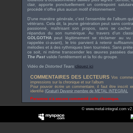
clair, apporte ponctuellement un contrepoint saluta
procédé n'offre plus aucun motif d'étonnement.
D'une manière générale, c'est l'ensemble de l'album qu
vétérans. Cela dit, la jeune génération peut sans contr
passionné, maîtrisant son propos, sans se cacher de
répandus du son numérique. Au travers d'un clas
GOLGOTHA
peut légitimement se réclamer au vu
rappelée ci-avant), le trio parvient à retenir suffisam
mélodies et à des rythmiques bien tournées. Sans préte
ce soit, ni même transcender les œuvres passées d
The Past
valide l'entêtement et la foi du groupe.
Vidéo de
Distorted Tears
cliquez ici
COMMENTAIRES DES LECTEURS
Vos comment
impressions sur la chronique et sur l'album
Pour pouvoir écrire un commentaire, il faut être inscrit 
identifié
(Gratuit) Devenir membre de METAL INTEGRAL
Personne n'a encore commenté cette chronique.
© www.metal-integral.com v2.5