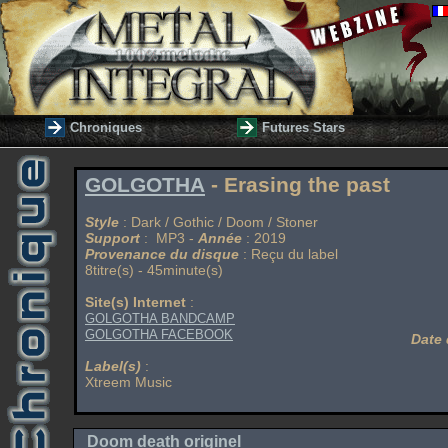
Chroniques
Futures Stars
GOLGOTHA
- Erasing the past
Style
: Dark / Gothic / Doom / Stoner
Support
: MP3 -
Année
: 2019
Provenance du disque
: Reçu du label
8titre(s) - 45minute(s)
Site(s) Internet
:
GOLGOTHA BANDCAMP
GOLGOTHA FACEBOOK
Date 
Label(s)
:
Xtreem Music
Doom death originel