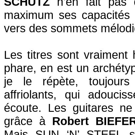
SCHUTZ
n’en fait pas 
maximum ses capacités 
vers des sommets mélodi
Les titres sont vraiment
phare, en est un archétyp
je le répète, toujour
affriolants, qui adouci
écoute. Les guitares ne
grâce à
Robert BIEFE
Mais
SUN ‘N’ STEEL
sa