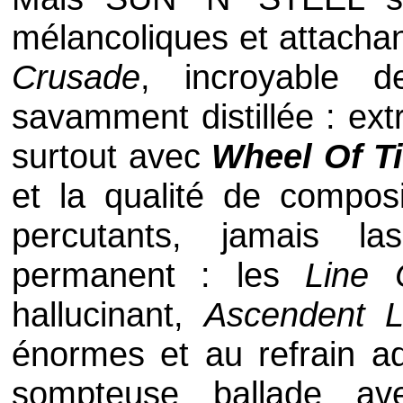
mélancoliques et attach
Crusade
, incroyable d
savamment distillée : extr
surtout avec
Wheel Of T
et la qualité de composi
percutants, jamais l
permanent : les
Line 
hallucinant,
Ascendent L
énormes et au refrain add
sompteuse ballade av