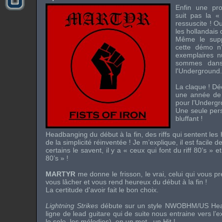
Enfin une pr
suit pas la 
ressuscite ! O
les hollandai
Même le supp
cette démo n
exemplaires 
sommes dan
l'Underground.
La claque ! Dé
une année de
pour l’Undergr
Une seule pers
bluffant !
Headbanging du début à la fin, des riffs qui sentent les
de la simplicité réinventée ! Je m’explique, il est facile d
certains le savent, il y a « ceux qui font du riff 80’s » et
80’s » !
MARTYR
me donne le frisson, le vrai, celui qui vous p
vous lâcher et vous rend heureux du début à la fin !
La certitude d'avoir fait le bon choix.
Lightning Strikes
débute sur un style NWOBHM/US Heav
ligne de lead guitare qui de suite nous entraine vers l’exc
le solo, les mélodies), en un mot...un Hit !