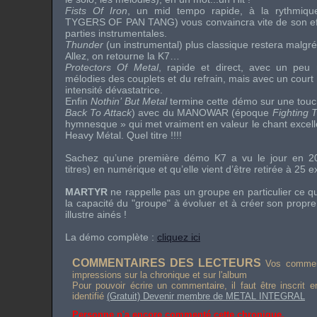
Fists Of Iron
, un mid tempo rapide, à la rythmiq
TYGERS OF PAN TANG
) vous convaincra vite de son e
parties instrumentales.
Thunder
(un instrumental) plus classique restera malgré
Allez, on retourne la K7…
Protectors Of Metal
, rapide et direct, avec un peu 
mélodies des couplets et du refrain, mais avec un court 
intensité dévastatrice.
Enfin
Nothin’ But Metal
termine cette démo sur une tou
Back To Attack
) avec du
MANOWAR
(époque
Fighting 
hymnesque » qui met vraiment en valeur le chant excell
Heavy Métal. Quel titre !!!!
Sachez qu’une première démo K7 a vu le jour en 
titres) en numérique et qu’elle vient d’être retirée à 25 
MARTYR
ne rappelle pas un groupe en particulier ce q
la capacité du "groupe" à évoluer et à créer son propre
illustre ainés !
La démo complète :
cliquez ici
COMMENTAIRES DES LECTEURS
Vos comment
impressions sur la chronique et sur l'album
Pour pouvoir écrire un commentaire, il faut être inscrit 
identifié
(Gratuit) Devenir membre de METAL INTEGRAL
Personne n'a encore commenté cette chronique.