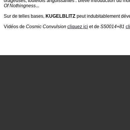
orageuses, toutefois angoissantes : brève introduction du m
Of Nothingness
...
Sur de telles bases,
KUGELBLITZ
peut indubitablement déve
Vidéos de
Cosmic Convulsion
cliquez ici
et de
S50014+81
cl