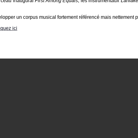
orceau inaugural
First Among Equals
, les instrumentaux
Laniak
lopper un corpus musical fortement référencé mais nettement p
iquez ici