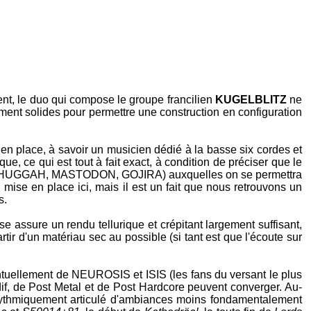
ent, le duo qui compose le groupe francilien
KUGELBLITZ
ne
amment solides pour permettre une construction en configuration
is en place, à savoir un musicien dédié à la basse six cordes et
e, ce qui est tout à fait exact, à condition de préciser que le
HUGGAH
,
MASTODON
,
GOJIRA
) auxquelles on se permettra
 mise en place ici, mais il est un fait que nous retrouvons un
s.
sse assure un rendu tellurique et crépitant largement suffisant,
rtir d'un matériau sec au possible (si tant est que l'écoute sur
ntuellement de
NEUROSIS
et
ISIS
(les fans du versant le plus
dif, de Post Metal et de Post Hardcore peuvent converger. Au-
t rythmiquement articulé d'ambiances moins fondamentalement