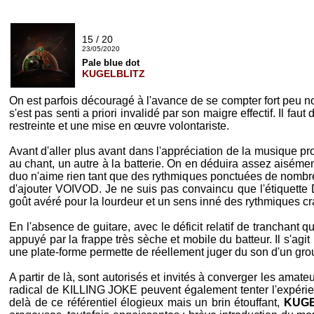
15 / 20
23/05/2020
Pale blue dot
KUGELBLITZ
On est parfois découragé à l'avance de se compter fort peu n
s'est pas senti a priori invalidé par son maigre effectif. Il 
restreinte et une mise en œuvre volontariste.
Avant d'aller plus avant dans l'appréciation de la musique prop
au chant, un autre à la batterie. On en déduira assez aiséme
duo n'aime rien tant que des rythmiques ponctuées de nombre
d'ajouter
VOIVOD
. Je ne suis pas convaincu que l'étiquette 
goût avéré pour la lourdeur et un sens inné des rythmiques 
En l'absence de guitare, avec le déficit relatif de tranchant q
appuyé par la frappe très sèche et mobile du batteur. Il s'agit
une plate-forme permette de réellement juger du son d'un grou
A partir de là, sont autorisés et invités à converger les amat
radical de
KILLING JOKE
peuvent également tenter l'expérien
delà de ce référentiel élogieux mais un brin étouffant,
KUG