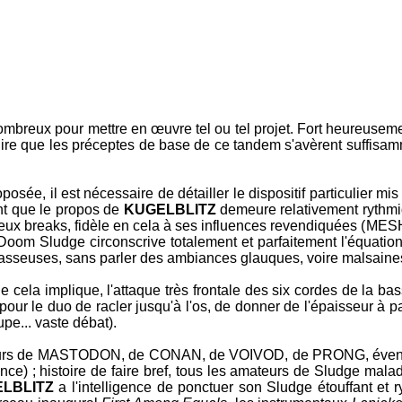
ombreux pour mettre en œuvre tel ou tel projet. Fort heureusem
faut dire que les préceptes de base de ce tandem s'avèrent suffis
osée, il est nécessaire de détailler le dispositif particulier m
nt que le propos de
KUGELBLITZ
demeure relativement rythmiqu
ux breaks, fidèle en cela à ses influences revendiquées (
MES
Doom Sludge circonscrive totalement et parfaitement l'équation
crasseuses, sans parler des ambiances glauques, voire malsaine
ue cela implique, l'attaque très frontale des six cordes de la ba
 pour le duo de racler jusqu'à l'os, de donner de l'épaisseur à pa
pe... vaste débat).
eurs de
MASTODON
, de
CONAN
, de
VOIVOD
, de
PRONG
, éve
ce) ; histoire de faire bref, tous les amateurs de Sludge mala
ELBLITZ
a l'intelligence de ponctuer son Sludge étouffant e