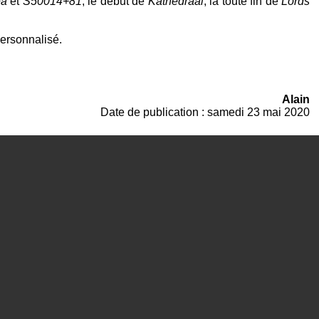
ea
et
S50014+81
, le début de
Kathedräal
, la toute fin de
Lords
ersonnalisé.
Alain
Date de publication : samedi 23 mai 2020