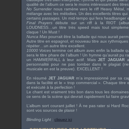
qualité de l’album ce sera le moins intéressant des titres
No Surrender
nous ramène vers le riff Heavy Métal, ma
mélange avec les mélodies. Un des excellents titres qui
certains passages. Un mid-tempo qui fera headbanger en
Final Prayers
débute sur un riff à la
RIOT
(alb
LOUDNESS
…un titre très speed mais tout simplemen
claque ! Un Must !
Nunca Mas
pourrait être la ballade qui nous aurait perm
Autre titre en espagnol, et nouveau titre aux rythmiqu
répéter…un autre titre excellent.
10000 Voices
termine cet album avec enfin la ballade qu
sera le titre phare de l’album ! Un hymne qu’aurait pu r
un
HAMMERFALL
à leur actif. Mais
JET JAGUAR
a
personnalité pour ne pas tomber dans le plagiat (rie
musicale en est la preuve). EXCELLENT !
En résumé
JET JAGUAR
m’a impressionné par sa cap
dans la facilité et le « trop commercial ». Chaque titre 
et exécuté à la perfection !
Le chant est vraiment très bon dans tous les domaines
ce sens de la scène qui devrait rapidement lui faire grav
L’album sort courant juillet ! À ne pas rater si Hard R
sont vos sources de plaisir !
Blinding Light
:
cliquez ici