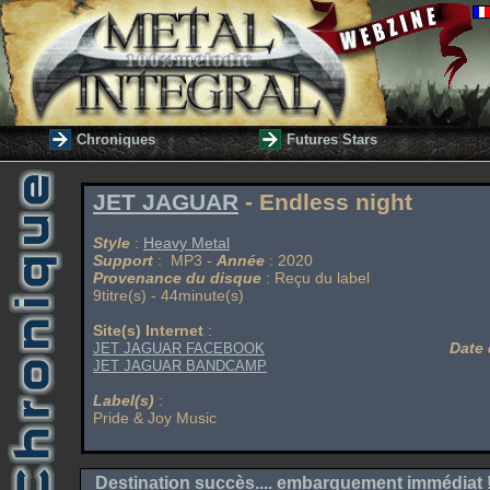
Chroniques
Futures Stars
JET JAGUAR
- Endless night
Style
:
Heavy Metal
Support
: MP3 -
Année
: 2020
Provenance du disque
: Reçu du label
9titre(s) - 44minute(s)
Site(s) Internet
:
Date 
JET JAGUAR FACEBOOK
JET JAGUAR BANDCAMP
Label(s)
:
Pride & Joy Music
Destination succès.... embarquement immédiat 