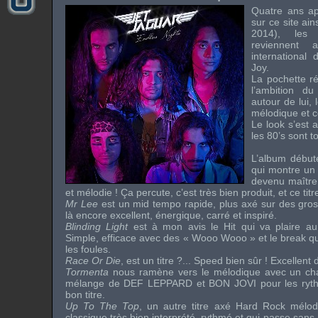
Quatre ans a
sur ce site ai
2014), les
reviennent 
international
Joy
.
La pochette ré
l’ambition d
autour de lui,
mélodique et 
Le look s’est 
les 80’s sont to
L’album débu
qui montre un 
devenu maître
et mélodie ! Ça percute, c’est très bien produit, et ce titr
Mr Lee
est un mid tempo rapide, plus axé sur des gro
là encore excellent, énergique, carré et inspiré.
Blinding Light
est à mon avis le Hit qui va plaire au
Simple, efficace avec des « Wooo Wooo » et le break qui
les foules.
Race Or Die
, est un titre ?... Speed bien sûr ! Excellen
Tormenta
nous ramène vers le mélodique avec un chan
mélange de
DEF LEPPARD
et
BON JOVI
pour les ryth
bon titre.
Up To The Top
, un autre titre axé Hard Rock mélod
classique très bien interprété, rythmé et qui passe san