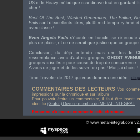
US et le Heavy mélodique scandinave tout en gardant l’e
cher !
Best Of The Best
,
Wasted Generation
,
The Fallen
,
No
Fails
sont d’excellents titres, plutôt mid-tempo rythmé e
avec classe !
Even Angels Fails
s’écoute en boucle, se ré écoute 
plus de plaisir, et ce ne serait que justice que ce groupe 
Conclusion, du déjà entendu mais une fois le CD
ressemblance avec d’autres groupes.
GHOST AVENU
groupes « isolés » pour cause de trop de concurrence.
A vous de juger et de les suivre ou pas ! Moi j’ai choisi !
Time Traveler
de 2017 qui vous donnera une idée :
cliqu
COMMENTAIRES DES LECTEURS
Vos comment
impressions sur la chronique et sur l'album
Pour pouvoir écrire un commentaire, il faut être inscrit 
identifié
(Gratuit) Devenir membre de METAL INTEGRAL
Personne n'a encore commenté cette chronique.
© www.metal-integral.com v2.5