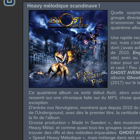
Heavy mélodique scandinave !
Quelle surpri
groupe direc
m’annoncer l
quatrième alb
Une rapide rec
oui, mais c’es
dont j’avais ac
de 2010,
En
site) avec a
cœur pour un
et racé ! Peu 
GHOST AVEN
albums
Ghost
(2017) sur le l
Ce quatrième album va sortir début Août, alors voic
ressenti sur une chronique faite sur du MP3, chose que 
exception.
D’entrée nos Norvégiens, montrent que depuis 2010 ils 
de l’Underground, avec dès le premier titre, la certitud
la fin de l’album.
Grosse production « Made In Sweden », des musiciens
Heavy Métal, et comme quasi tous les groupes scandinave
trouver des riffs et des mélodies imparables.
GHOST A
« Speed Heavy Mélodique », mais mélange dans ses co