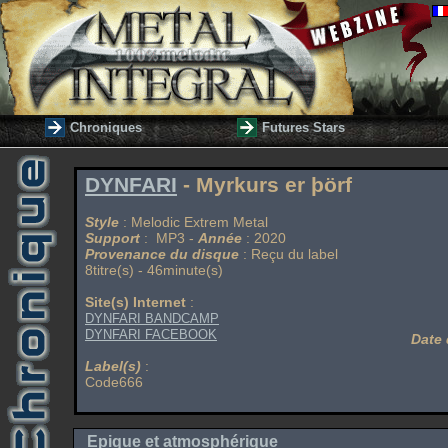
Chroniques
Futures Stars
DYNFARI
- Myrkurs er þörf
Style
: Melodic Extrem Metal
Support
: MP3 -
Année
: 2020
Provenance du disque
: Reçu du label
8titre(s) - 46minute(s)
Site(s) Internet
:
DYNFARI BANDCAMP
DYNFARI FACEBOOK
Date 
Label(s)
:
Code666
Epique et atmosphérique