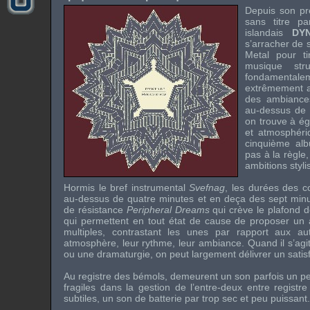
Depuis son pr
sans titre p
islandais
DY
s’arracher de 
Metal pour t
musique stru
fondamenta
extrêmement ap
des ambiance
au-dessus de 
on trouve à ég
et atmosphériq
cinquième al
pas à la règle,
ambitions styli
Hormis le bref instrumental
Svefnag
, les durées des c
au-dessus de quatre minutes et en deça des sept minut
de résistance
Peripheral Dreams
qui crève le plafond 
qui permettent en tout état de cause de proposer u
multiples, contrastant les unes par rapport aux au
atmosphère, leur rythme, leur ambiance. Quand il s’ag
ou une dramaturgie, on peut largement délivrer un satis
Au registre des bémols, demeurent un son parfois un p
fragiles dans la gestion de l’entre-deux entre registre
subtiles, un son de batterie par trop sec et peu puissant.