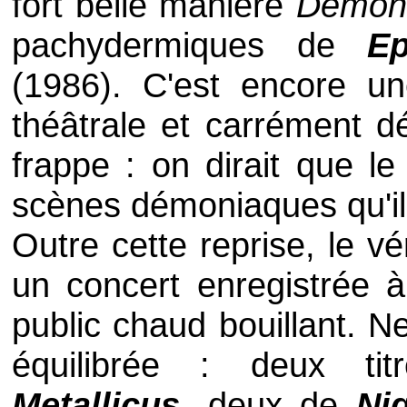
fort belle manière
Demon'
pachydermiques de
Ep
(1986). C'est encore une 
théâtrale et carrément 
frappe : on dirait que 
scènes démoniaques qu'il 
Outre cette reprise, le vé
un concert enregistrée 
public chaud bouillant. Neu
équilibrée : deux t
Metallicus
, deux de
Nig