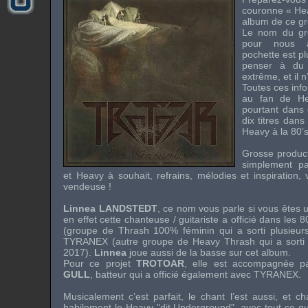
couronne « Hea
album de ce gr
Le nom du gro
pour nous a
pochette est pl
penser à du
extrême, et il
Toutes ces inf
au fan de Hea
pourtant dans
dix titres dans
Heavy à la 80’
Grosse product
simplement pa
et Heavy à souhait, refrains, mélodies et inspiration,
vendeuse !
Linnea LANDSTEDT
, ce nom vous parle si vous êtes 
en effet cette chanteuse / guitariste a officié dans les 
(groupe de Thrash 100% féminin qui a sorti plusieur
TYRANEX
(autre groupe de Heavy Thrash qui a sorti 
2017).
Linnea
joue aussi de la basse sur cet album.
Pour ce projet
TROTOAR
, elle est accompagnée 
GULL
, batteur qui a officié également avec
TYRANEX
.
Musicalement c’est parfait, le chant l’est aussi, et 
habilement le Heavy "dit Underground", avec tout ce qui