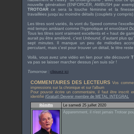
nouvelle génération (
ENFORCER
,
AMBUSH
par exempl
TROTOAR
ce sera la touche féminine et la finesse
travaillées jusqu’au moindre détails (couplets y compris)
Les titres sont variés, ils vont du Speed comme l’excell
mid tempo ambiant comme l’hypnotique et envoûtant
Do
Tous les titres sont vraiment excellents et « haut de ga
aurait pu être amélioré, c’est
Unbound
, d’autant plus qu’i
sept minutes. Il manque un peu de mélodies accroc
percutant, mais c’est pour trouver un détail, le titre reste
Voilà, vous avez une vidéo en lien pour vite découvrir
T
va pas se laisser marcher dessus j’en suis sûr !
Tomorrow
:
cliquez ici
COMMENTAIRES DES LECTEURS
Vos comment
impressions sur la chronique et sur l'album
Pour pouvoir écrire un commentaire, il faut être inscrit 
identifié
(Gratuit) Devenir membre de METAL INTEGRAL
Le samedi 25 juillet 2020
Rémifm
Apparemment, il n'est jamais Trotoar pour