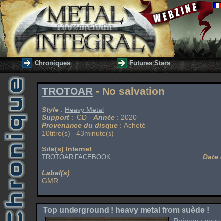
Chroniques
Futures Stars
TROTOAR
- No salvation
Style
:
Heavy Metal
Support
: CD -
Année
: 2020
Provenance du disque
: Acheté
10titre(s) - 43minute(s)
Site(s) Internet
:
Date 
TROTOAR FACEBOOK
Label(s)
:
GMR
Top underground ! heavy metal from suède !
Préparez-vou