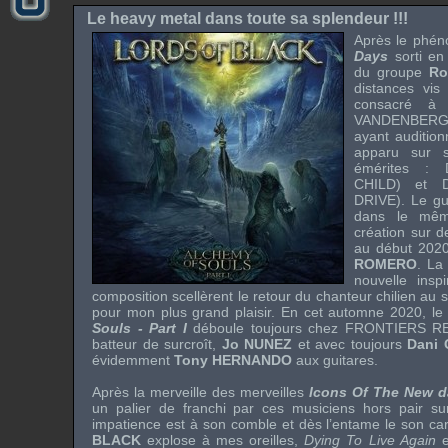
Le heavy metal dans toute sa splendeur !!!
Après le phé
Days
sorti en
du groupe
Ro
distances vis
consacré 
VANDENBER
ayant audition
apparu sur 
émérites :
CHILD
) et
DRIVE
). Le gu
dans le mêm
création sur d
au début 202
ROMERO
. La
nouvelle insp
composition scellèrent le retour du chanteur chilien au 
pour mon plus grand plaisir. En cet automne 2020, l
Souls - Part I
déboule toujours chez
FRONTIERS R
batteur de surcroît,
Jo NUNEZ
et avec toujours
Dani
évidemment
Tony HERNANDO
aux guitares.
Après la merveille des merveilles
Icons Of The New d
un palier de franchi par ces musiciens hors pair 
impatience est à son comble et dès l’entame le son ca
BLACK
explose à mes oreilles,
Dying To Live Again
e