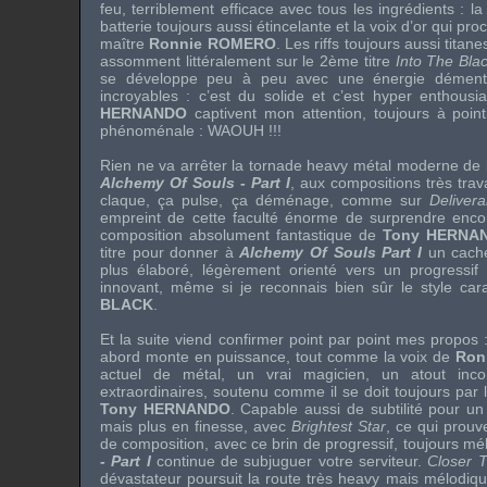
feu, terriblement efficace avec tous les ingrédients : l
batterie toujours aussi étincelante et la voix d’or qui p
maître
Ronnie ROMERO
. Les riffs toujours aussi tita
assomment littéralement sur le 2ème titre
Into The Bla
se développe peu à peu avec une énergie démente
incroyables : c’est du solide et c’est hyper enthous
HERNANDO
captivent mon attention, toujours à poi
phénoménale : WAOUH !!!
Rien ne va arrêter la tornade heavy métal moderne de
Alchemy Of Souls - Part I
, aux compositions très trava
claque, ça pulse, ça déménage, comme sur
Deliver
empreint de cette faculté énorme de surprendre encor
composition absolument fantastique de
Tony HERNA
titre pour donner à
Alchemy Of Souls Part I
un cache
plus élaboré, légèrement orienté vers un progressif
innovant, même si je reconnais bien sûr le style car
BLACK
.
Et la suite viend confirmer point par point mes propos 
abord monte en puissance, tout comme la voix de
Ron
actuel de métal, un vrai magicien, un atout inco
extraordinaires, soutenu comme il se doit toujours par 
Tony HERNANDO
. Capable aussi de subtilité pour u
mais plus en finesse, avec
Brightest Star
, ce qui prouv
de composition, avec ce brin de progressif, toujours mé
- Part I
continue de subjuguer votre serviteur.
Closer T
dévastateur poursuit la route très heavy mais mélodiq