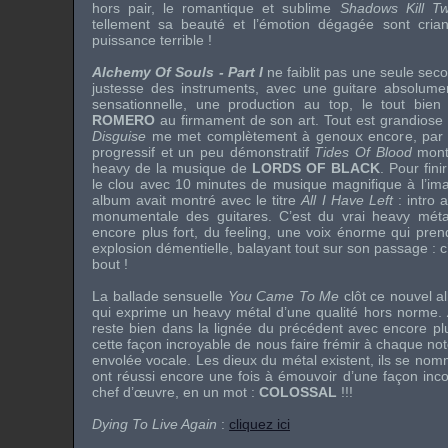
hors pair, le romantique et sublime
Shadows Kill Tw
tellement sa beauté et l’émotion dégagée sont cri
puissance terrible !
Alchemy Of Souls - Part I
ne faiblit pas une seule seco
justesse des instruments, avec une guitare absolume
sensationnelle, une production au top, le tout b
ROMERO
au firmament de son art. Tout est grandiose
Disguise
me met complètement à genoux encore, par ces
progressif et un peu démonstratif
Tides Of Blood
montr
heavy de la musique de
LORDS OF BLACK
. Pour fini
le clou avec 10 minutes de musique magnifique à l’im
album avait montré avec le titre
All I Have Left
: intro 
monumentale des guitares. C’est du vrai heavy méta
encore plus fort, du feeling, une voix énorme qui prend
explosion démentielle, balayant tout sur son passage : 
bout !
La ballade sensuelle
You Came To Me
clôt ce nouvel 
qui exprime un heavy métal d’une qualité hors norme.
reste bien dans la lignée du précédent avec encore plu
cette façon incroyable de nous faire frémir à chaque not
envolée vocale. Les dieux du métal existent, ils se no
ont réussi encore une fois à émouvoir d’une façon inc
chef d’œuvre, en un mot :
COLOSSAL
!!!
Dying To Live Again
:
cliquez ici