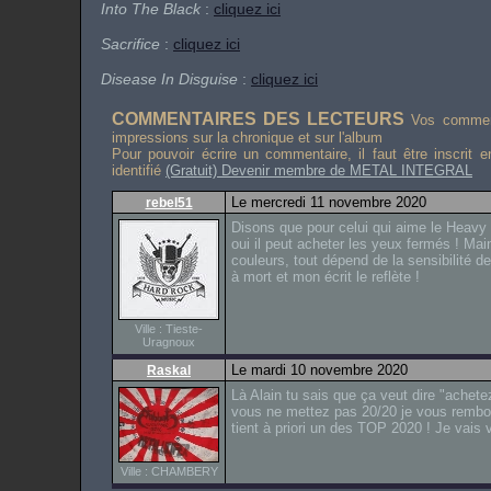
Into The Black
:
cliquez ici
Sacrifice
:
cliquez ici
Disease In Disguise
:
cliquez ici
COMMENTAIRES DES LECTEURS
Vos comment
impressions sur la chronique et sur l'album
Pour pouvoir écrire un commentaire, il faut être inscrit 
identifié
(Gratuit) Devenir membre de METAL INTEGRAL
Le mercredi 11 novembre 2020
rebel51
Disons que pour celui qui aime le Heavy
oui il peut acheter les yeux fermés ! Mai
couleurs, tout dépend de la sensibilité d
à mort et mon écrit le reflète !
Ville : Tieste-
Uragnoux
Le mardi 10 novembre 2020
Raskal
Là Alain tu sais que ça veut dire "achete
vous ne mettez pas 20/20 je vous rembou
tient à priori un des TOP 2020 ! Je vais v
Ville : CHAMBERY