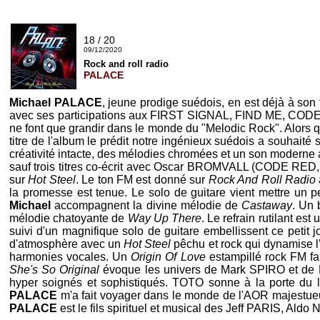
18 / 20
09/12/2020
Rock and roll radio
PALACE
Michael PALACE
, jeune prodige suédois, en est déjà à so
avec ses participations aux
FIRST SIGNAL
,
FIND ME
,
CODE
ne font que grandir dans le monde du "Melodic Rock". Alors 
titre de l'album le prédit notre ingénieux suédois a souhaité
créativité intacte, des mélodies chromées et un son moderne au
sauf trois titres co-écrit avec
Oscar BROMVALL
(
CODE RED
sur
Hot Steel
. Le ton FM est donné sur
Rock And Roll Radio
la promesse est tenue. Le solo de guitare vient mettre un peu
Michael
accompagnent la divine mélodie de
Castaway
. Un 
mélodie chatoyante de
Way Up There
. Le refrain rutilant est 
suivi d'un magnifique solo de guitare embellissent ce petit 
d'atmosphère avec un
Hot Steel
pêchu et rock qui dynamise l'
harmonies vocales. Un
Origin Of Love
estampillé rock FM f
She's So Original
évoque les univers de
Mark SPIRO
et de
hyper soignés et sophistiqués.
TOTO
sonne à la porte du 
PALACE
m'a fait voyager dans le monde de l'AOR majestueu
PALACE
est le fils spirituel et musical des
Jeff PARIS
,
Aldo 