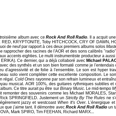
n troisième album avec ce
Rock And Roll Radio
. Il a acquit u
 RED
,
KRYPTONITE
,
Toby HITCHCOCK
,
CRY OF DAWN
,
H
quoi de neuf par rapport à ces deux premiers albums solos
Maste
 se rapprocher des racines de l'AOR et des sons calibrés "radio
x accents eighties. Le multi instrumentiste producteur a aussi 
,
ERIKA
). Ce dernier, qui a déjà collaboré avec
Michael PALA
avec des synthés et un son bien formaté comme je l'entendais 
 d'agressivité et de folie à l'ensemble. Le son est hyper trav
beau solo vient compléter cette excellente composition. Le so
un régal.
Cold Ones
rayonne par son refrain lumineux et entraîn
joyau musical. AOR 100%, des guitares rythmiques subtiles et 
album. Ce titre aurait pu être sur
Binary Music
. Le mid-tempo
M
ait remonter des souvenirs comme les
Michael MORALES
,
Sta
Rick SPRINGFIELD
. Justement un
Strictly By The Rules
ne s'
légèrement jazzy et westcoast
When It's Over
. L'énergique et 
x que j'aime tant. Il démontre avec
Rock And Roll Radio
un t
NOVA
,
Mark SPIRO
,
Tim FEEHAN
,
Richard MARX
...